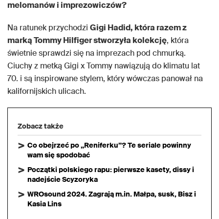
melomanów i imprezowiczów?
Na ratunek przychodzi
Gigi Hadid, która razem z
marką Tommy Hilfiger stworzyła kolekcję
, która
świetnie sprawdzi się na imprezach pod chmurką.
Ciuchy z metką Gigi x Tommy nawiązują do klimatu lat
70. i są inspirowane stylem, który wówczas panował na
kalifornijskich ulicach.
Zobacz także
Co obejrzeć po „Reniferku”? Te seriale powinny
wam się spodobać
Początki polskiego rapu: pierwsze kasety, dissy i
nadejście Scyzoryka
WROsound 2024. Zagrają m.in. Małpa, susk, Bisz i
Kasia Lins