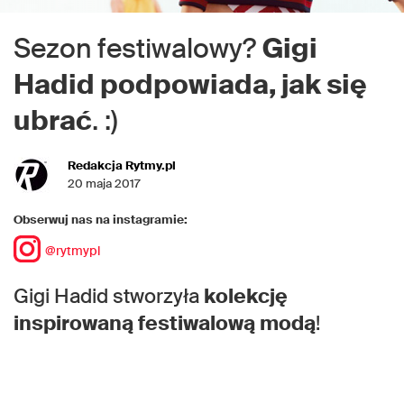
Sezon festiwalowy?
Gigi
Hadid podpowiada, jak się
ubrać
. :)
Redakcja Rytmy.pl
20 maja 2017
Obserwuj nas na instagramie:
@rytmypl
Gigi Hadid stworzyła
kolekcję
inspirowaną festiwalową modą
!