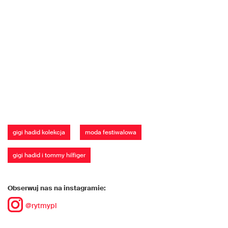
gigi hadid kolekcja
moda festiwalowa
gigi hadid i tommy hilfiger
Obserwuj nas na instagramie:
@rytmypl