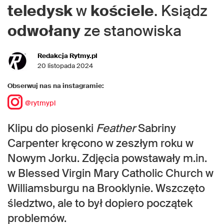
teledysk
w
kościele
. Ksiądz
odwołany
ze stanowiska
Redakcja Rytmy.pl
20 listopada 2024
Obserwuj nas na instagramie:
@rytmypl
Klipu do piosenki
Feather
Sabriny
Carpenter kręcono w zeszłym roku w
Nowym Jorku. Zdjęcia powstawały m.in.
w Blessed Virgin Mary Catholic Church w
Williamsburgu na Brooklynie. Wszczęto
śledztwo, ale to był dopiero początek
problemów.