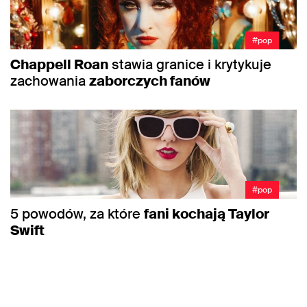
#pop
Chappell Roan
stawia granice i krytykuje
zachowania
zaborczych fanów
#pop
5 powodów, za które
fani kochają Taylor
Swift