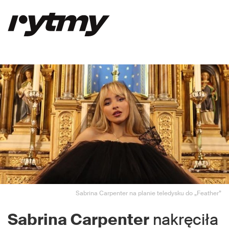
Sabrina Carpenter na planie teledysku do „Feather”
Sabrina
Carpenter
nakręciła