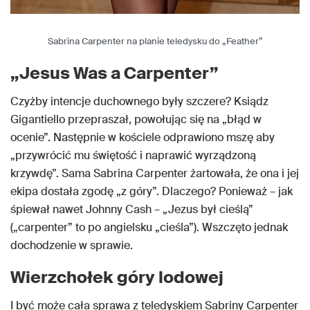
Sabrina Carpenter na planie teledysku do „Feather”
„Jesus Was a Carpenter”
Czyżby intencje duchownego były szczere? Ksiądz
Gigantiello przepraszał, powołując się na „błąd w
ocenie”. Następnie w kościele odprawiono mszę aby
„przywrócić mu świętość i naprawić wyrządzoną
krzywdę”. Sama Sabrina Carpenter żartowała, że ona i jej
ekipa dostała zgodę „z góry”. Dlaczego? Ponieważ – jak
śpiewał nawet Johnny Cash – „Jezus był cieślą”
(„carpenter” to po angielsku „cieśla”). Wszczęto jednak
dochodzenie w sprawie.
Wierzchołek góry lodowej
I być może cała sprawa z teledyskiem Sabriny Carpenter