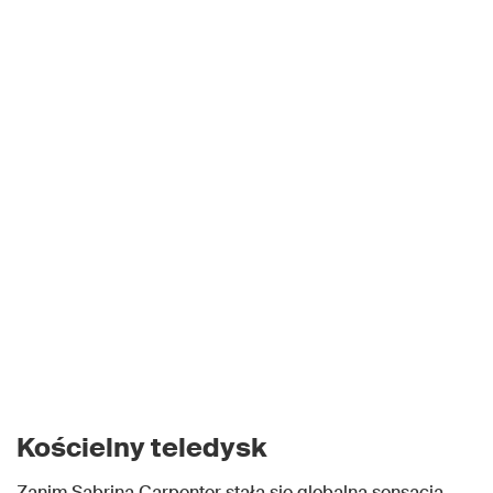
Kościelny teledysk
Zanim Sabrina Carpenter stała się globalną sensacją