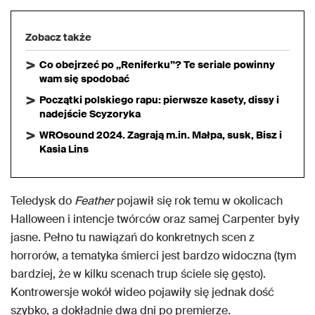
Zobacz także
Co obejrzeć po „Reniferku”? Te seriale powinny
wam się spodobać
Początki polskiego rapu: pierwsze kasety, dissy i
nadejście Scyzoryka
WROsound 2024. Zagrają m.in. Małpa, susk, Bisz i
Kasia Lins
Teledysk do
Feather
pojawił się rok temu w okolicach
Halloween i intencje twórców oraz samej Carpenter były
jasne. Pełno tu nawiązań do konkretnych scen z
horrorów, a tematyka śmierci jest bardzo widoczna (tym
bardziej, że w kilku scenach trup ściele się gęsto).
Kontrowersje wokół wideo pojawiły się jednak dość
szybko, a dokładnie dwa dni po premierze.