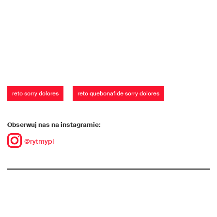
reto sorry dolores
reto quebonafide sorry dolores
Obserwuj nas na instagramie:
@rytmypl