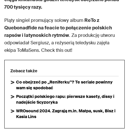
700 tysięcy razy.
Piąty singiel promujący solowy album
ReTo z
Quebonadfide na feacie to połączenie polskich
rapsów i latynoskich rytmów
. Za produkcję utworu
odpowiadał Sergiusz, a reżyserią teledysku zajęła
ekipa ToMaSens. Check this out!
Zobacz także
Co obejrzeć po „Reniferku”? Te seriale powinny
wam się spodobać
Początki polskiego rapu: pierwsze kasety, dissy i
nadejście Scyzoryka
WROsound 2024. Zagrają m.in. Małpa, susk, Bisz i
Kasia Lins