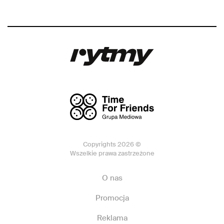
Copyrights 2026 ©
Wszelkie prawa zastrzeżone
O nas
Promocja
Reklama