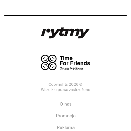
Copyrights 2026 ©
Wszelkie prawa zastrzeżone
O nas
Promocja
Reklama