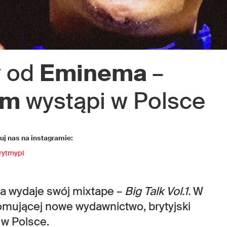
y od
Eminema
–
om
wystąpi w Polsce
j nas na instagramie:
rytmypl
a wydaje swój mixtape –
Big Talk Vol.1.
W
omującej nowe wydawnictwo, brytyjski
 w Polsce.