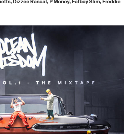
etts, Dizzee Rascal, P Money, Fatboy Slim, Freddie