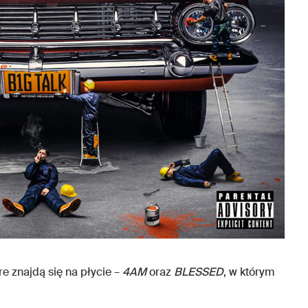
re znajdą się na płycie –
4AM
oraz
BLESSED
, w którym