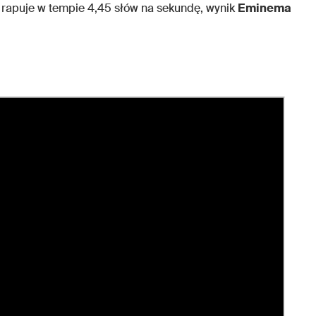
 – rapuje w tempie 4,45 słów na sekundę, wynik
Eminema