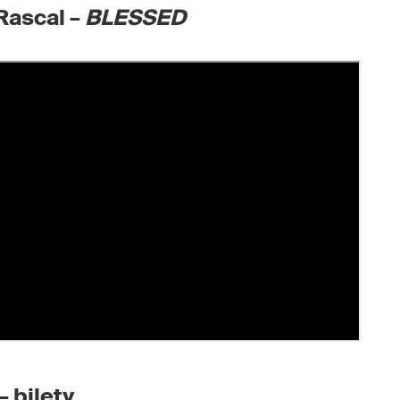
Rascal –
BLESSED
– bilety