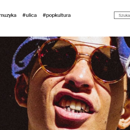
muzyka
#ulica
#popkultura