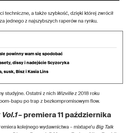
 techniczne, a także szybkość, dzięki której zwrócił
 za jednego z najszybszych raperów na rynku.
iale powinny wam się spodobać
sety, dissy i nadejście Scyzoryka
 susk, Bisz i Kasia Lins
 studyjne. Ostatni z nich
Wizville
z 2018 roku
d boom-bapu po trap z bezkompromisowym flow.
 Vol.1
– premiera 11 października
premiera kolejnego wydawnictwa – mixtape’u
Big Talk