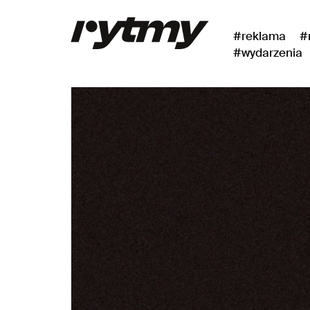
#reklama
#
#wydarzenia