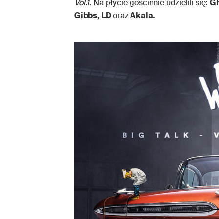
Vol.1
. Na płycie gościnnie udzielili się:
Gh
Gibbs, LD
oraz
Akala.