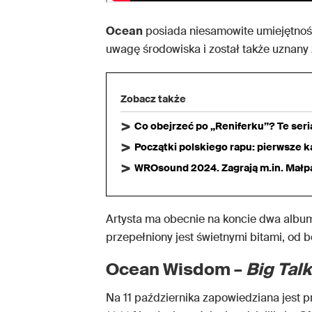
Ocean
posiada niesamowite umiejętności
uwagę środowiska i został także uznany
Zobacz także
Co obejrzeć po „Reniferku”? Te ser
Początki polskiego rapu: pierwsze ka
WROsound 2024. Zagrają m.in. Małpa,
Artysta ma obecnie na koncie dwa albumy
przepełniony jest świetnymi bitami, o
Ocean Wisdom –
Big Talk
Na 11 października zapowiedziana jest 