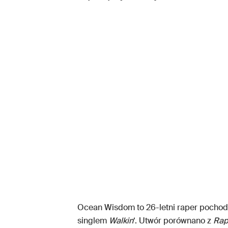
Ocean Wisdom to 26-letni raper pocho
singlem
Walkin
‘. Utwór porównano z
Ra