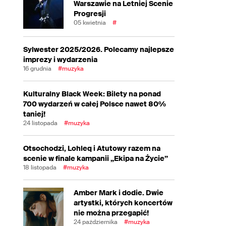
Warszawie na Letniej Scenie
Progresji
05 kwietnia
#
Sylwester 2025/2026. Polecamy najlepsze
imprezy i wydarzenia
16 grudnia
#muzyka
Kulturalny Black Week: Bilety na ponad
700 wydarzeń w całej Polsce nawet 80%
taniej!
24 listopada
#muzyka
Otsochodzi, Lohleq i Atutowy razem na
scenie w finale kampanii „Ekipa na Życie”
18 listopada
#muzyka
Amber Mark i dodie. Dwie
artystki, których koncertów
nie można przegapić!
24 października
#muzyka