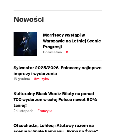
Nowości
Morrissey wystąpi w
Warszawie na Letniej Scenie
Progresji
05 kwietnia
#
Sylwester 2025/2026. Polecamy najlepsze
imprezy i wydarzenia
16 grudnia
#muzyka
Kulturalny Black Week: Bilety na ponad
700 wydarzeń w całej Polsce nawet 80%
taniej!
24 listopada
#muzyka
Otsochodzi, Lohleq i Atutowy razem na
scenie w finale kampanii „Ekipa na Życie”