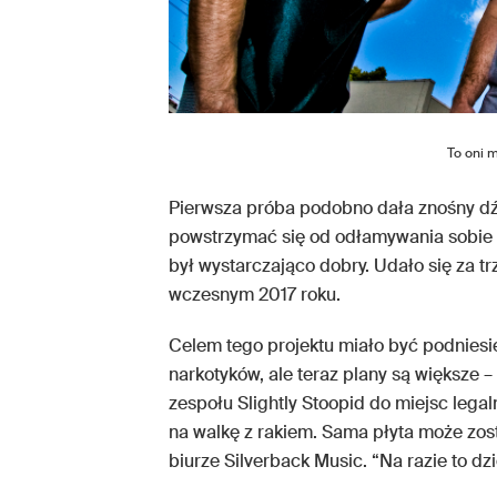
To oni 
Pierwsza próba podobno dała znośny dźw
powstrzymać się od odłamywania sobie p
był wystarczająco dobry. Udało się za 
wczesnym 2017 roku.
Celem tego projektu miało być podniesi
narkotyków, ale teraz plany są większe
zespołu Slightly Stoopid do miejsc leg
na walkę z rakiem. Sama płyta może zost
biurze Silverback Music. “Na razie to dzie