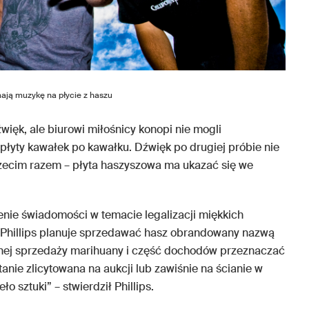
mają muzykę na płycie z haszu
ięk, ale biurowi miłośnicy konopi nie mogli
łyty kawałek po kawałku. Dźwięk po drugiej próbie nie
trzecim razem – płyta haszyszowa ma ukazać się we
enie świadomości w temacie legalizacji miękkich
 – Phillips planuje sprzedawać hasz obrandowany nazwą
alnej sprzedaży marihuany i część dochodów przeznaczać
anie zlicytowana na aukcji lub zawiśnie na ścianie w
ło sztuki” – stwierdził Phillips.