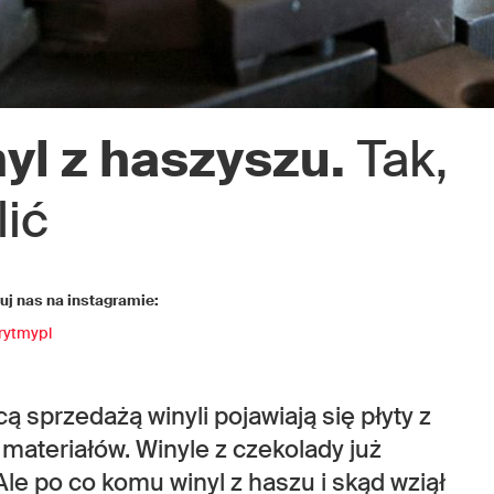
yl z haszyszu.
Tak,
ić
j nas na instagramie:
rytmypl
ą sprzedażą winyli pojawiają się płyty z
materiałów. Winyle z czekolady już
Ale po co komu winyl z haszu i skąd wziął