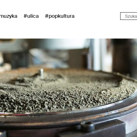
muzyka
#ulica
#popkultura