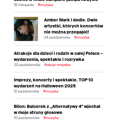
18 listopada
#muzyka
Amber Mark i dodie. Dwie
artystki, których koncertów
nie można przegapić!
24 października
#muzyka
Atrakcje dla dzieci i rodzin w całej Polsce –
wydarzenia, spektakle i rozrywka
20 października
#akcje miejskie
Imprezy, koncerty i spektakle. TOP 10
wydarzeń na Halloween 2025
15 października
#muzyka
Bilon: Balcerek z „Alternatywy 4” wjechał
w moje struny głosowe
10 października
#muzyka