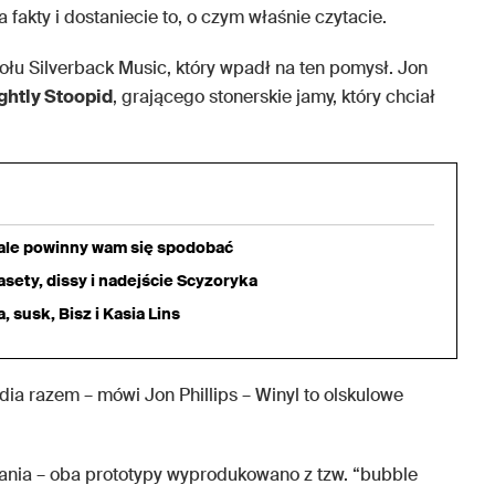
 fakty i dostaniecie to, o czym właśnie czytacie.
łu Silverback Music, który wpadł na ten pomysł. Jon
ghtly Stoopid
, grającego stonerskie jamy, który chciał
iale powinny wam się spodobać
sety, dissy i nadejście Scyzoryka
 susk, Bisz i Kasia Lins
ia razem – mówi Jon Phillips – Winyl to olskulowe
tania – oba prototypy wyprodukowano z tzw. “bubble