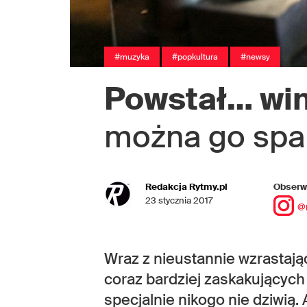
#muzyka
#popkultura
#newsy
Powstał… win
można go spal
Redakcja Rytmy.pl
Obserwu
23 stycznia 2017
@
Wraz z nieustannie wzrastając
coraz bardziej zaskakujących 
specjalnie nikogo nie dziwią. 