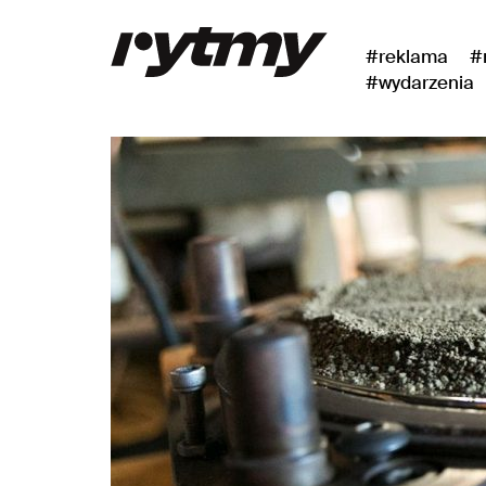
#reklama
#
#wydarzenia