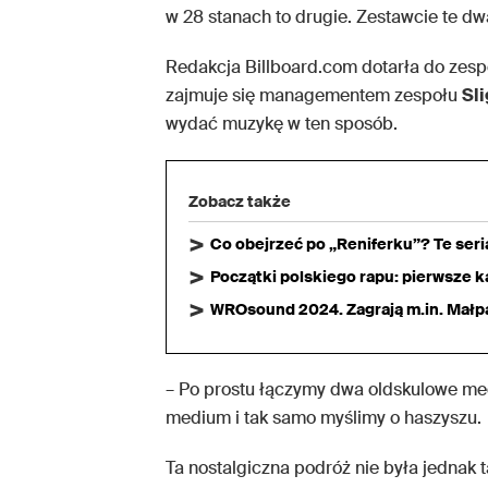
w 28 stanach to drugie. Zestawcie te dwa
Redakcja Billboard.com dotarła do zespo
zajmuje się managementem zespołu
Sli
wydać muzykę w ten sposób.
Zobacz także
Co obejrzeć po „Reniferku”? Te ser
Początki polskiego rapu: pierwsze ka
WROsound 2024. Zagrają m.in. Małpa,
– Po prostu łączymy dwa oldskulowe med
medium i tak samo myślimy o haszyszu.
Ta nostalgiczna podróż nie była jednak 