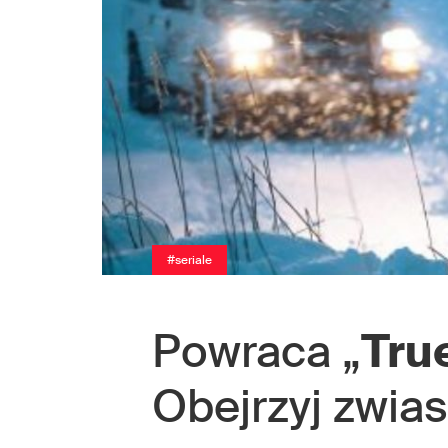
#seriale
Powraca „
Tru
Obejrzyj zwia