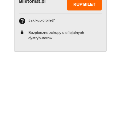
Biletomat.pl
KUP BILET
Jak kupić bilet?
Bezpieczne zakupy u oficjalnych
dystrybutorów