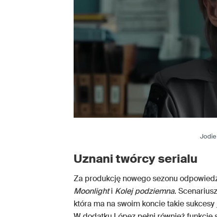
Jodie
Uznani twórcy serialu
Za produkcję nowego sezonu odpowiedzial
Moonlight
i
Kolej podziemna
. Scenarius
która ma na swoim koncie takie sukcesy
W dodatku López pełni również funkcję sh