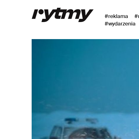
#reklama
#
#wydarzenia