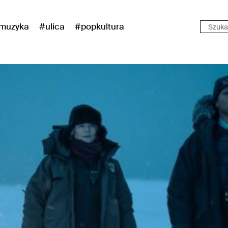
muzyka
#ulica
#popkultura