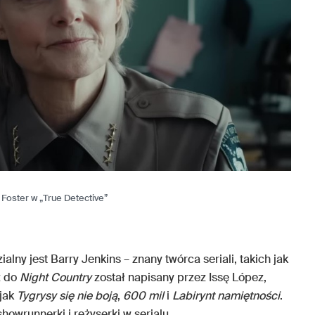
 Foster w „True Detective”
ny jest Barry Jenkins – znany twórca seriali, takich jak
z do
Night Country
został napisany przez Issę López,
 jak
Tygrysy się nie boją
,
600 mil
i
Labirynt namiętności
.
owrunnerki i reżyserki w serialu.