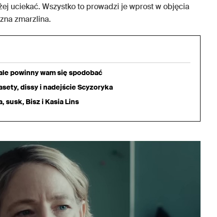
j uciekać. Wszystko to prowadzi je wprost w objęcia
zna zmarzlina.
iale powinny wam się spodobać
sety, dissy i nadejście Scyzoryka
 susk, Bisz i Kasia Lins