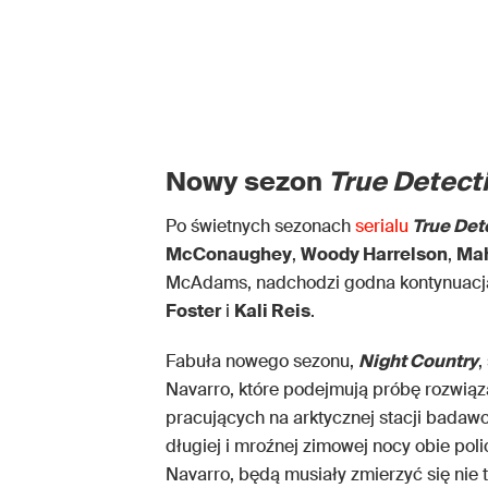
Nowy sezon
True Detect
Po świetnych sezonach
serialu
True Det
McConaughey
,
Woody Harrelson
,
Mah
McAdams, nadchodzi godna kontynuacja
Foster
i
Kali Reis
.
Fabuła nowego sezonu,
Night Country
,
Navarro, które podejmują próbę rozwiąz
pracujących na arktycznej stacji badawc
długiej i mroźnej zimowej nocy obie poli
Navarro, będą musiały zmierzyć się nie 