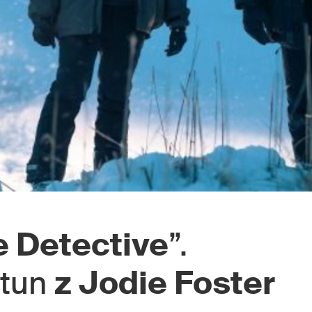
e Detective
”.
stun
z Jodie Foster