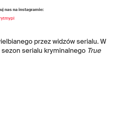
j nas na instagramie:
rytmypl
ielbianego przez widzów serialu. W
. sezon serialu kryminalnego
True