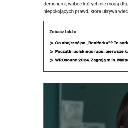
demonami, wobec których nie mogą dłuże
niepokojących prawd, które ukrywa wiec
Zobacz także
Co obejrzeć po „Reniferku”? Te ser
Początki polskiego rapu: pierwsze ka
WROsound 2024. Zagrają m.in. Małpa,