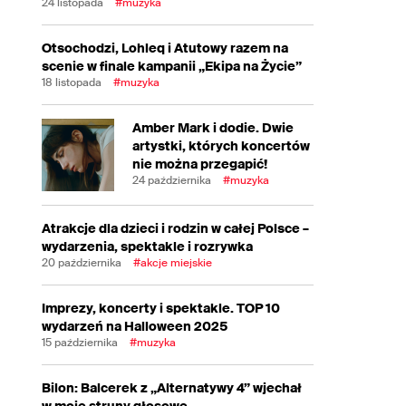
24 listopada
#muzyka
Otsochodzi, Lohleq i Atutowy razem na
scenie w finale kampanii „Ekipa na Życie”
18 listopada
#muzyka
Amber Mark i dodie. Dwie
artystki, których koncertów
nie można przegapić!
24 października
#muzyka
Atrakcje dla dzieci i rodzin w całej Polsce –
wydarzenia, spektakle i rozrywka
20 października
#akcje miejskie
Imprezy, koncerty i spektakle. TOP 10
wydarzeń na Halloween 2025
15 października
#muzyka
Bilon: Balcerek z „Alternatywy 4” wjechał
w moje struny głosowe