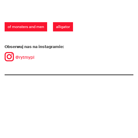
of monsters and men
alligator
Obserwuj nas na instagramie:
@rytmypl