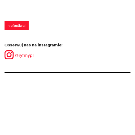
niefestiwal
Obserwuj nas na instagramie:
@rytmypl