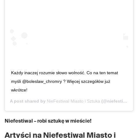
Każdy inaczej rozumie słowo wolność. Co na ten temat
myśli @boleslaw_chromry ? Więcej szczegółów już
wkrótce!
A post shared by
NieFestiwal Miasto i Sztuka
(@niefestiwal) on
Niefestiwal – robi sztukę w mieście!
Artyści na Niefestiwal Miasto i