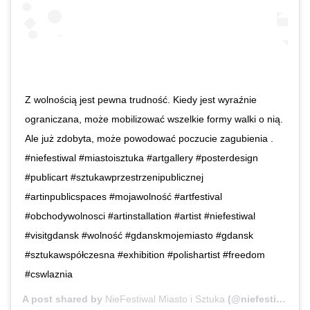
Z wolnością jest pewna trudność. Kiedy jest wyraźnie
ograniczana, może mobilizować wszelkie formy walki o nią.
Ale już zdobyta, może powodować poczucie zagubienia .
#niefestiwal #miastoisztuka #artgallery #posterdesign
#publicart #sztukawprzestrzenipublicznej
#artinpublicspaces #mojawolność #artfestival
#obchodywolnosci #artinstallation #artist #niefestiwal
#visitgdansk #wolność #gdanskmojemiasto #gdansk
#sztukawspółczesna #exhibition #polishartist #freedom
#cswlaznia
A post shared by
NieFestiwal Miasto i Sztuka
(@niefestiwal) on