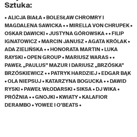
Sztuka:
•
ALICJA BIAŁA • BOLESŁAW CHROMRY I
MAGDALENA SAWICKA • • MIRELLA VON CHRUPEK •
OSKAR DAWICKI • JUSTYNA GÓROWSKA • • FILIP
IGNATOWICZ • MARCIN JANUSZ • AGATA KRÓLAK •
ADA ZIELIŃSKA • • HONORATA MARTIN • LUKA
RAYSKI • OPEN GROUP • MARIUSZ WARAS • •
PAWEŁ „PAULUS” MAZUR I DARIUSZ „BRZÓSKA”
BRZÓSKIEWICZ • • PATRYK HARDZIEJ • EDGAR BĄK
• OLA NIEPSUJ • KATARZYNA BOGUCKA • • DAWID
RYSKI • PAWEŁ WŁODARSKI • SIKSA • DJ WIKA •
PRÓŻNIA • • GNOJKI • KWIATY • KALAFIOR
DERAMBO • YOWEE I O’BEATS •