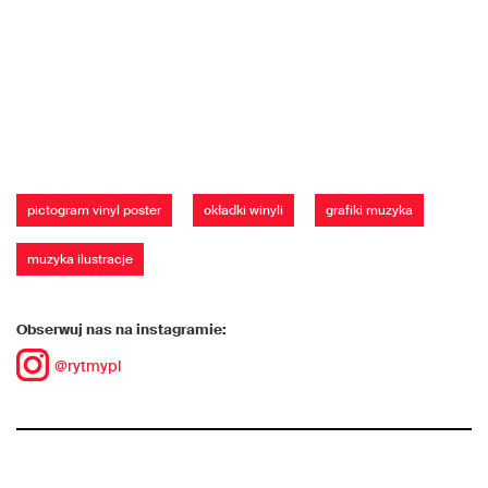
pictogram vinyl poster
okładki winyli
grafiki muzyka
muzyka ilustracje
Obserwuj nas na instagramie:
@rytmypl