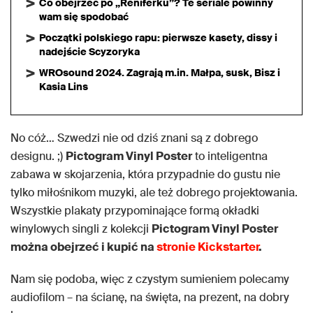
Co obejrzeć po „Reniferku”? Te seriale powinny
wam się spodobać
Początki polskiego rapu: pierwsze kasety, dissy i
nadejście Scyzoryka
WROsound 2024. Zagrają m.in. Małpa, susk, Bisz i
Kasia Lins
No cóż… Szwedzi nie od dziś znani są z dobrego
designu. ;)
Pictogram Vinyl Poster
to inteligentna
zabawa w skojarzenia, która przypadnie do gustu nie
tylko miłośnikom muzyki, ale też dobrego projektowania.
Wszystkie plakaty przypominające formą okładki
winylowych singli z kolekcji
Pictogram Vinyl Poster
można obejrzeć i kupić na
stronie Kickstarter
.
Nam się podoba, więc z czystym sumieniem polecamy
audiofilom – na ścianę, na święta, na prezent, na dobry