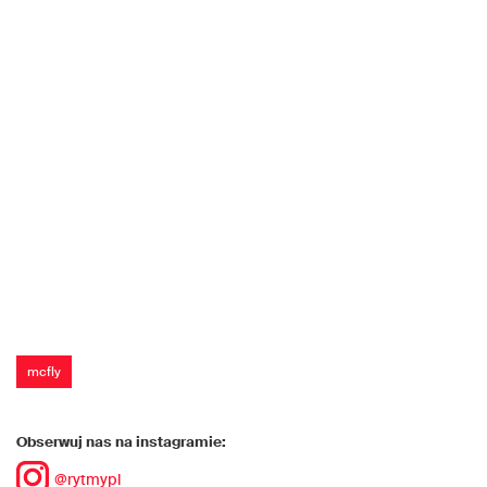
mcfly
Obserwuj nas na instagramie:
@rytmypl