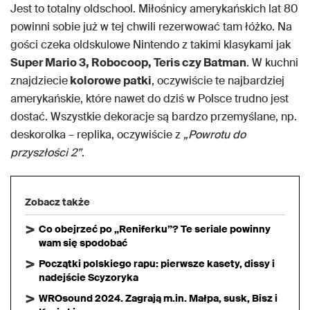
Jest to totalny oldschool. Miłośnicy amerykańskich lat 80
powinni sobie już w tej chwili rezerwować tam łóżko. Na
gości czeka oldskulowe Nintendo z takimi klasykami jak
Super Mario 3, Robocoop, Teris czy Batman
. W kuchni
znajdziecie
kolorowe patki
, oczywiście te najbardziej
amerykańskie, które nawet do dziś w Polsce trudno jest
dostać. Wszystkie dekoracje są bardzo przemyślane, np.
deskorolka – replika, oczywiście z
„Powrotu do
przyszłości 2”
.
Zobacz także
Co obejrzeć po „Reniferku”? Te seriale powinny
wam się spodobać
Początki polskiego rapu: pierwsze kasety, dissy i
nadejście Scyzoryka
WROsound 2024. Zagrają m.in. Małpa, susk, Bisz i