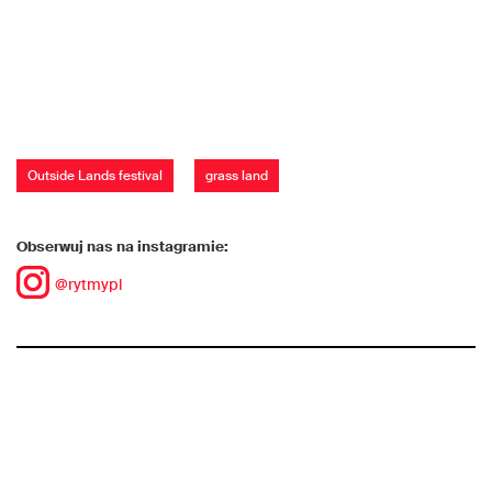
Outside Lands festival
grass land
Obserwuj nas na instagramie:
@rytmypl