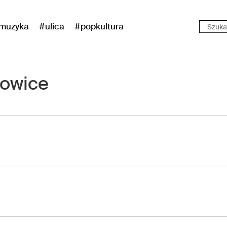
muzyka
#ulica
#popkultura
owice