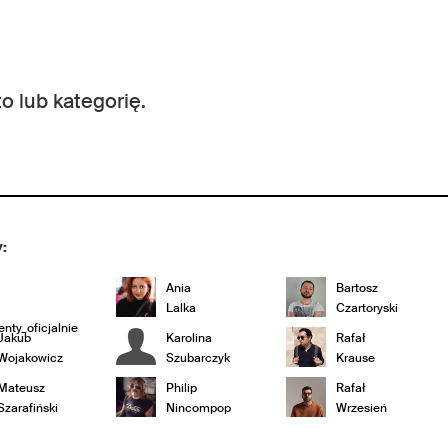
o lub kategorię.
:
Ania
Bartosz
Lalka
Czartoryski
nty_oficjalnie
Jakub
Karolina
Rafał
Wojakowicz
Szubarczyk
Krause
Mateusz
Philip
Rafał
Szarafiński
Nincompop
Wrzesień