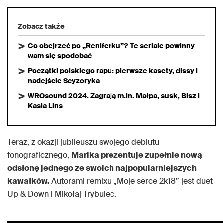
Zobacz także
Co obejrzeć po „Reniferku”? Te seriale powinny
wam się spodobać
Początki polskiego rapu: pierwsze kasety, dissy i
nadejście Scyzoryka
WROsound 2024. Zagrają m.in. Małpa, susk, Bisz i
Kasia Lins
Teraz, z okazji jubileuszu swojego debiutu
fonograficznego,
Marika prezentuje zupełnie nową
odsłonę jednego ze swoich najpopularniejszych
kawałków.
Autorami remixu „Moje serce 2k18” jest duet
Up & Down i Mikołaj Trybulec.