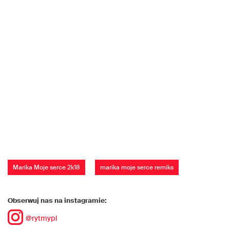
Marika Moje serce 2k18
marika moje serce remiks
Obserwuj nas na instagramie:
@rytmypl