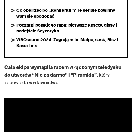
Co obejrzeć po „Reniferku”? Te seriale powinny
wam się spodobać
Początki polskiego rapu: pierwsze kasety, dissy i
nadejście Scyzoryka
WROsound 2024. Zagrają m.in. Małpa, susk, Bisz i
Kasia Lins
Cała ekipa wystąpiła razem w łączonym teledysku
do utworów “Nic za darmo” i “Piramida”
, który
zapowiada wydawnictwo.