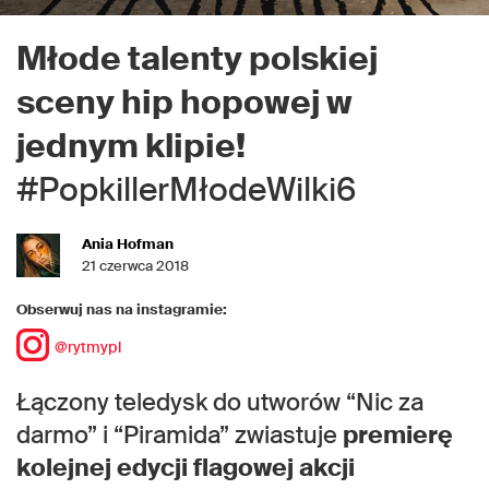
Młode talenty polskiej
sceny hip hopowej w
jednym klipie!
#PopkillerMłodeWilki6
Ania Hofman
21 czerwca 2018
Obserwuj nas na instagramie:
@rytmypl
Łączony teledysk do utworów “Nic za
darmo” i “Piramida” zwiastuje
premierę
kolejnej edycji flagowej akcji