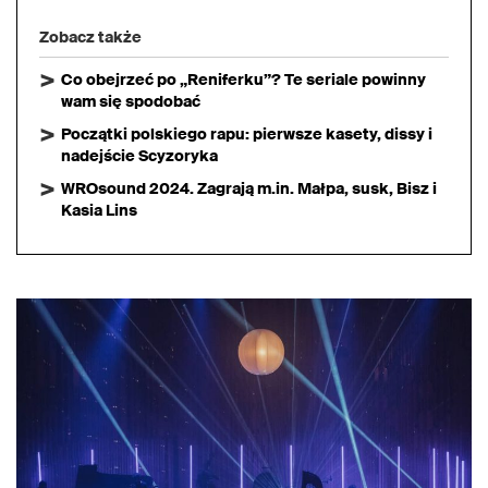
Zobacz także
Co obejrzeć po „Reniferku”? Te seriale powinny
wam się spodobać
Początki polskiego rapu: pierwsze kasety, dissy i
nadejście Scyzoryka
WROsound 2024. Zagrają m.in. Małpa, susk, Bisz i
Kasia Lins