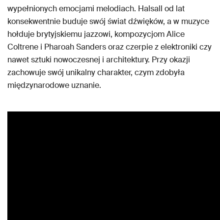
wypełnionych emocjami melodiach. Halsall od lat
konsekwentnie buduje swój świat dźwięków, a w muzyce
hołduje brytyjskiemu jazzowi, kompozycjom Alice
Coltrene i Pharoah Sanders oraz czerpie z elektroniki czy
nawet sztuki nowoczesnej i architektury. Przy okazji
zachowuje swój unikalny charakter, czym zdobyła
międzynarodowe uznanie.