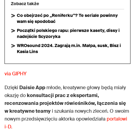
Zobacz także
Co obejrzeć po „Reniferku”? Te seriale powinny
wam się spodobać
Początki polskiego rapu: pierwsze kasety, dissy i
nadejście Scyzoryka
WROsound 2024. Zagrają m.in. Małpa, susk, Bisz i
Kasia Lins
via GIPHY
Dzięki
Daisie App
młode, kreatywne głowy będą miały
okazję do
konsultacji prac z ekspertami,
recenzowania projektów rówieśników, łączenia się
w kreatywne teamy
i szukania nowych zleceń. O swoim
nowym przedsięwzięciu aktorka opowiedziała
portalowi
i-D.