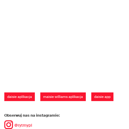
daisie aplikacja
maisie williams aplikacja
daisie app
Obserwuj nas na instagramie:
@rytmypl