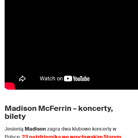
Madison McFerrin – koncerty,
bilety
Jesienią
Madison
zagra dwa klubowe koncerty w
Polsce.
23 października we wrocławskim Starym