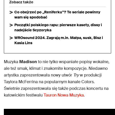
Zobacz także
Co obejrzeć po „Reniferku”? Te seriale powinny
wam się spodobać
Początki polskiego rapu: pierwsze kasety, dissy i
nadejście Scyzoryka
WROsound 2024. Zagrają m.in. Małpa, susk, Bisz i
Kasia Lins
Muzyka
Madison
to nie tylko wspaniałe popisy wokalne,
ale też smak, klimat i znakomite kompozycje. Niedawno
artystka zaprezentowała nowy utwór
Try
w produkcji
Taylora McFerrina na popularnym kanale Colors.
Świetnie zaprezentowała się także podczas koncertu na
katowickim festiwalu
Tauron Nowa Muzyka
.