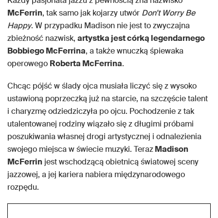
Każdy pasjonata jazzu z pewnością zna nazwisko
McFerrin
, tak samo jak kojarzy utwór
Don’t Worry Be
Happy
. W przypadku Madison nie jest to zwyczajna
zbieżność nazwisk,
artystka jest córką legendarnego
Bobbiego McFerrina
, a także wnuczką śpiewaka
operowego
Roberta McFerrina
.
Chcąc pójść w ślady ojca musiała liczyć się z wysoko
ustawioną poprzeczką już na starcie, na szczęście talent
i charyzmę odziedziczyła po ojcu. Pochodzenie z tak
utalentowanej rodziny wiązało się z długimi próbami
poszukiwania własnej drogi artystycznej i odnalezienia
swojego miejsca w świecie muzyki. Teraz
Madison
McFerrin
jest wschodzącą obietnicą światowej sceny
jazzowej, a jej kariera nabiera międzynarodowego
rozpędu.