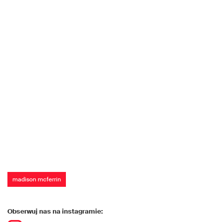
madison mcferrin
Obserwuj nas na instagramie: