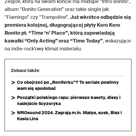
Zespół, który na swoim koncie ma mixtape “Intro Bonito”,
album “Bonito Generation” oraz takie single jak
“Flamingo” czy “Trampoline”.
Już wkrótce odbędzie się
premiera kolejnej, długogrającej płyty Kero Kero
Bonito pt. “Time ‘n’ Place”, którą zapowiadają
kawałki “Only Acting” oraz “Time Today”
, wskazujące
na indie-rock’owy klimat materiału.
Zobacz także
Co obejrzeć po „Reniferku”? Te seriale powinny
wam się spodobać
Początki polskiego rapu: pierwsze kasety, dissy i
nadejście Scyzoryka
WROsound 2024. Zagrają m.in. Małpa, susk, Bisz i
Kasia Lins