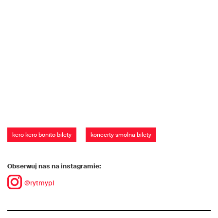
kero kero bonito bilety
koncerty smolna bilety
Obserwuj nas na instagramie:
@rytmypl