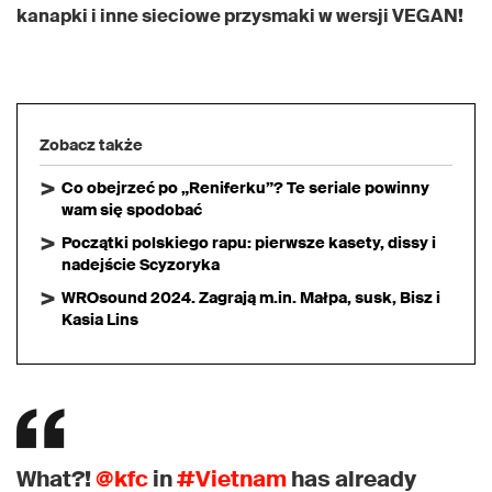
kanapki i inne sieciowe przysmaki w wersji VEGAN!
Zobacz także
Co obejrzeć po „Reniferku”? Te seriale powinny
wam się spodobać
Początki polskiego rapu: pierwsze kasety, dissy i
nadejście Scyzoryka
WROsound 2024. Zagrają m.in. Małpa, susk, Bisz i
Kasia Lins
What?!
@kfc
in
#Vietnam
has already