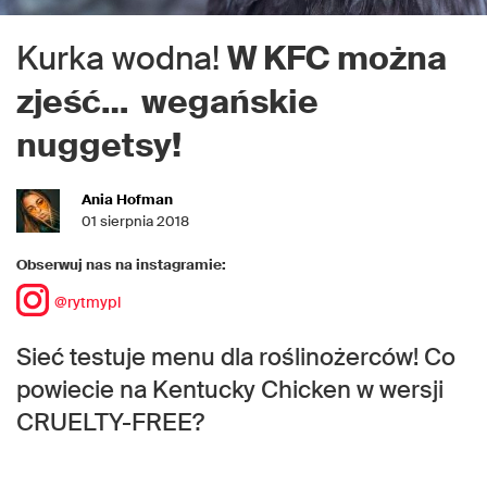
Kurka wodna!
W KFC można
zjeść… wegańskie
nuggetsy!
Ania Hofman
01 sierpnia 2018
Obserwuj nas na instagramie:
@rytmypl
Sieć testuje menu dla roślinożerców! Co
powiecie na Kentucky Chicken w wersji
CRUELTY-FREE?