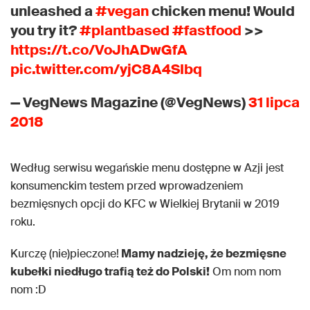
unleashed a
#vegan
chicken menu! Would
you try it?
#plantbased
#fastfood
>>
https://t.co/VoJhADwGfA
pic.twitter.com/yjC8A4SIbq
— VegNews Magazine (@VegNews)
31 lipca
2018
Według serwisu wegańskie menu dostępne w Azji jest
konsumenckim testem przed wprowadzeniem
bezmięsnych opcji do KFC w Wielkiej Brytanii w 2019
roku.
Kurczę (nie)pieczone!
Mamy nadzieję, że bezmięsne
kubełki niedługo trafią też do Polski!
Om nom nom
nom :D