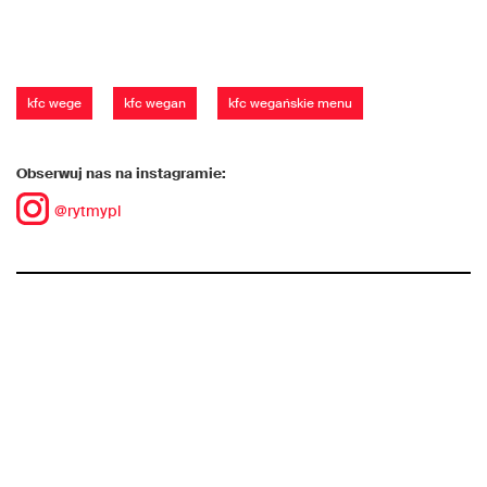
kfc wege
kfc wegan
kfc wegańskie menu
Obserwuj nas na instagramie:
@rytmypl