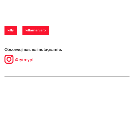
killy
killamanjaro
Obserwuj nas na instagramie:
@rytmypl