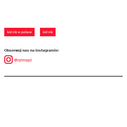
kid ink w polsce
kid ink
Obserwuj nas na instagramie:
@rytmypl