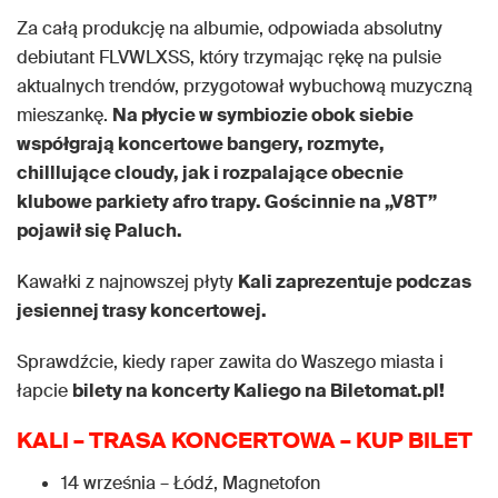
Za całą produkcję na albumie, odpowiada absolutny
debiutant FLVWLXSS, który trzymając rękę na pulsie
aktualnych trendów, przygotował wybuchową muzyczną
mieszankę.
Na płycie w symbiozie obok siebie
współgrają koncertowe bangery, rozmyte,
chilllujące cloudy, jak i rozpalające obecnie
klubowe parkiety afro trapy. Gościnnie na „V8T”
pojawił się Paluch.
Kawałki z najnowszej płyty
Kali zaprezentuje podczas
jesiennej trasy koncertowej.
Sprawdźcie, kiedy raper zawita do Waszego miasta i
łapcie
bilety na koncerty Kaliego na Biletomat.pl!
KALI – TRASA KONCERTOWA – KUP BILET
14 września – Łódź, Magnetofon