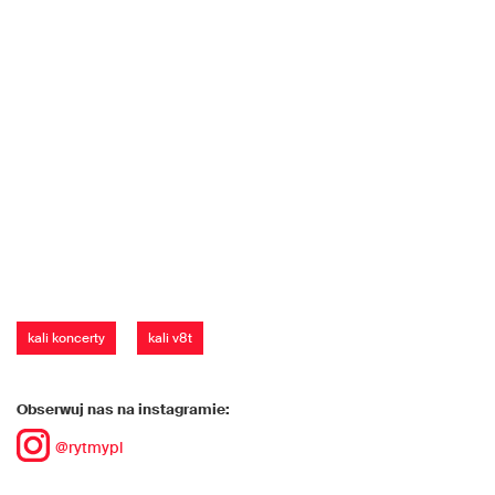
kali koncerty
kali v8t
Obserwuj nas na instagramie:
@rytmypl