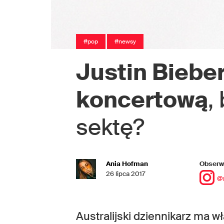
#pop
#newsy
Justin Bieber
koncertową
,
sektę?
Ania Hofman
Obserwu
26 lipca 2017
@
Australijski dziennikarz ma w