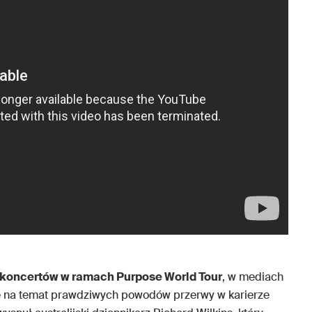
4 koncertów w ramach Purpose World Tour
, w mediach
rie na temat prawdziwych powodów przerwy w karierze