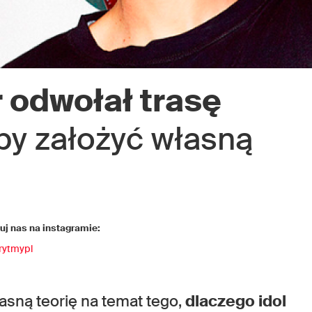
 odwołał trasę
 by założyć własną
j nas na instagramie:
rytmypl
łasną teorię na temat tego,
dlaczego idol