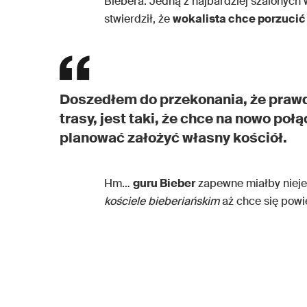
Biebera. Jedną z najbardziej szalonych w
stwierdził, że
wokalista chce porzucić
Doszedłem do przekonania, że prawdz
trasy, jest taki, że chce na nowo poł
planować założyć własny kościół.
Hm…
guru Bieber
zapewne miałby nieje
kościele bieberiańskim
aż chce się powi