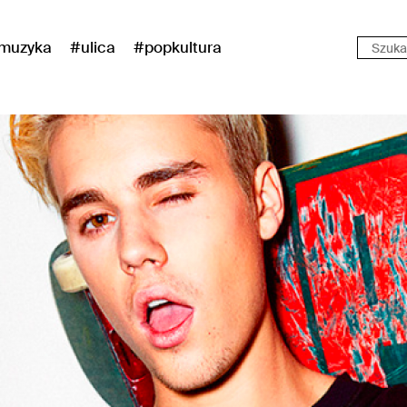
muzyka
#ulica
#popkultura