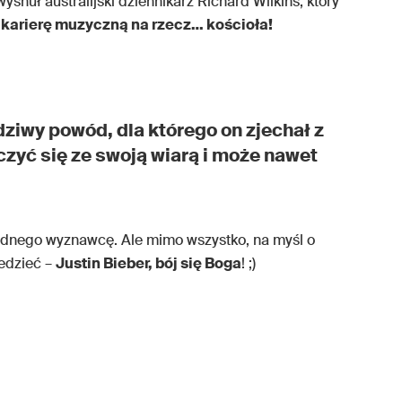
ysnuł australijski dziennikarz Richard Wilkins, który
 karierę muzyczną na rzecz… kościoła!
iwy powód, dla którego on zjechał z
ączyć się ze swoją wiarą i może nawet
dnego wyznawcę. Ale mimo wszystko, na myśl o
edzieć –
Justin Bieber, bój się Boga
! ;)