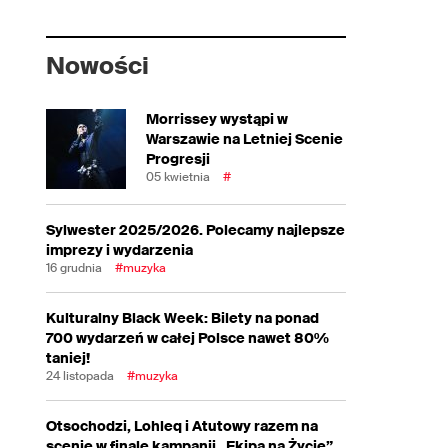
Nowości
Morrissey wystąpi w
Warszawie na Letniej Scenie
Progresji
05 kwietnia
#
Sylwester 2025/2026. Polecamy najlepsze
imprezy i wydarzenia
16 grudnia
#muzyka
Kulturalny Black Week: Bilety na ponad
700 wydarzeń w całej Polsce nawet 80%
taniej!
24 listopada
#muzyka
Otsochodzi, Lohleq i Atutowy razem na
scenie w finale kampanii „Ekipa na Życie”