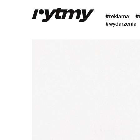
#reklama
#
#wydarzenia