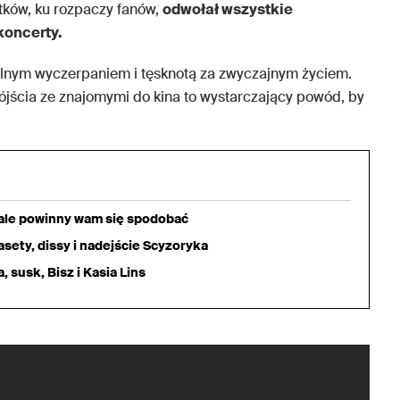
atków, ku rozpaczy fanów,
odwołał wszystkie
koncerty.
lnym wyczerpaniem i tęsknotą za zwyczajnym życiem.
pójścia ze znajomymi do kina to wystarczający powód, by
iale powinny wam się spodobać
sety, dissy i nadejście Scyzoryka
 susk, Bisz i Kasia Lins