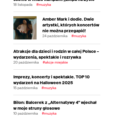
18 listopada
#muzyka
Amber Mark i dodie. Dwie
artystki, których koncertów
nie można przegapić!
24 października
#muzyka
Atrakcje dla dzieci i rodzin w całej Polsce –
wydarzenia, spektakle i rozrywka
20 października
#akcje miejskie
Imprezy, koncerty i spektakle. TOP 10
wydarzeń na Halloween 2025
15 października
#muzyka
Bilon: Balcerek z „Alternatywy 4” wjechał
w moje struny głosowe
10 października
#muzyka