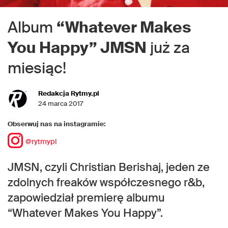
Album
“Whatever Makes
You Happy” JMSN
już za
miesiąc!
Redakcja Rytmy.pl
24 marca 2017
Obserwuj nas na instagramie:
@rytmypl
JMSN, czyli Christian Berishaj, jeden ze
zdolnych freaków współczesnego r&b,
zapowiedział premierę albumu
“Whatever Makes You Happy”.