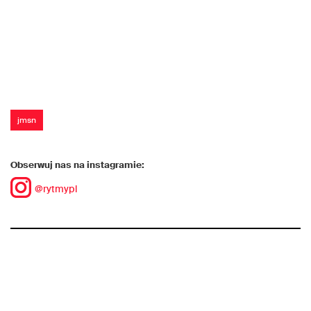
jmsn
Obserwuj nas na instagramie:
@rytmypl