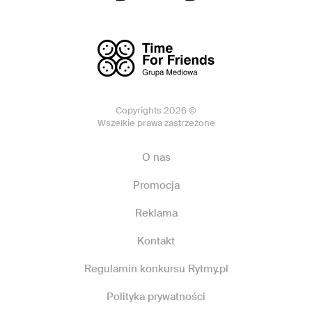
Copyrights 2026 ©
Wszelkie prawa zastrzeżone
O nas
Promocja
Reklama
Kontakt
Regulamin konkursu Rytmy.pl
Polityka prywatności