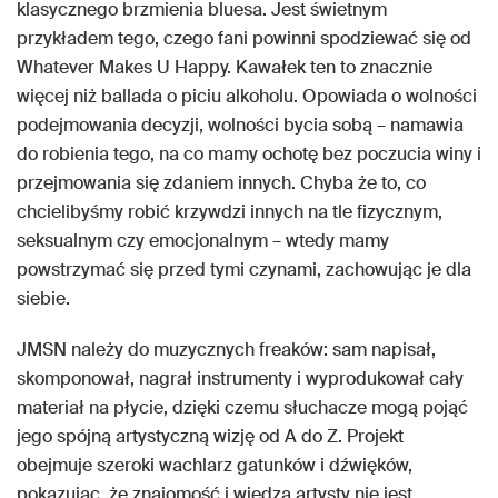
klasycznego brzmienia bluesa. Jest świetnym
przykładem tego, czego fani powinni spodziewać się od
Whatever Makes U Happy. Kawałek ten to znacznie
więcej niż ballada o piciu alkoholu. Opowiada o wolności
podejmowania decyzji, wolności bycia sobą – namawia
do robienia tego, na co mamy ochotę bez poczucia winy i
przejmowania się zdaniem innych. Chyba że to, co
chcielibyśmy robić krzywdzi innych na tle fizycznym,
seksualnym czy emocjonalnym – wtedy mamy
powstrzymać się przed tymi czynami, zachowując je dla
siebie.
JMSN należy do muzycznych freaków: sam napisał,
skomponował, nagrał instrumenty i wyprodukował cały
materiał na płycie, dzięki czemu słuchacze mogą pojąć
jego spójną artystyczną wizję od A do Z. Projekt
obejmuje szeroki wachlarz gatunków i dźwięków,
pokazując, że znajomość i wiedza artysty nie jest