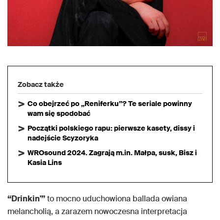
Zobacz także
Co obejrzeć po „Reniferku”? Te seriale powinny
wam się spodobać
Początki polskiego rapu: pierwsze kasety, dissy i
nadejście Scyzoryka
WROsound 2024. Zagrają m.in. Małpa, susk, Bisz i
Kasia Lins
“Drinkin'”
to mocno uduchowiona ballada owiana
melancholią, a zarazem nowoczesna interpretacja