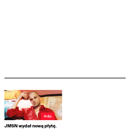
#r&b
JMSN wydał nową płytę
,