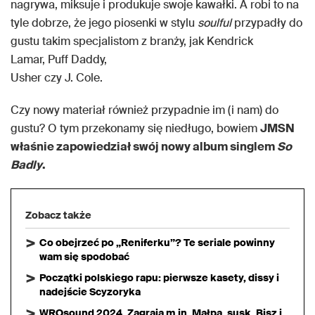
nagrywa, miksuje i produkuje swoje kawałki. A robi to na
tyle dobrze, że jego piosenki w stylu
soulful
przypadły do
gustu takim specjalistom z branży, jak Kendrick
Lamar, Puff Daddy,
Usher czy J. Cole.
Czy nowy materiał również przypadnie im (i nam) do
gustu? O tym przekonamy się niedługo, bowiem
JMSN
właśnie zapowiedział swój nowy album singlem
So
Badly
.
Zobacz także
Co obejrzeć po „Reniferku”? Te seriale powinny
wam się spodobać
Początki polskiego rapu: pierwsze kasety, dissy i
nadejście Scyzoryka
WROsound 2024. Zagrają m.in. Małpa, susk, Bisz i