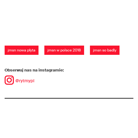
jmsn nowa płyta
jmsn w polsce 2018
jmsn so badly
Obserwuj nas na instagramie:
@rytmypl