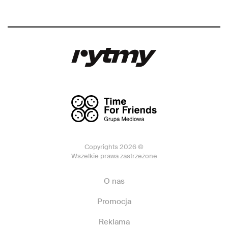
Copyrights 2026 ©
Wszelkie prawa zastrzeżone
O nas
Promocja
Reklama