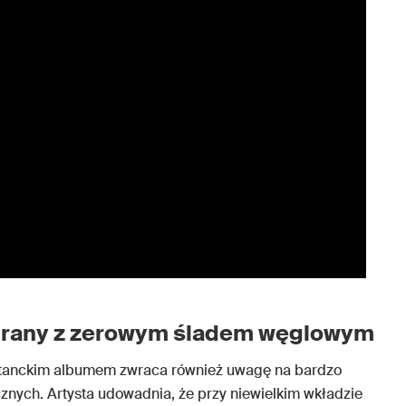
grany z zerowym śladem węglowym
tanckim albumem zwraca również uwagę na bardzo
znych. Artysta udowadnia, że przy niewielkim wkładzie