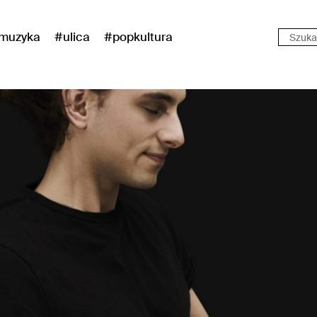
muzyka
#ulica
#popkultura