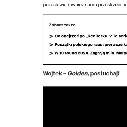
pozostawia również sporo przestrzeni na 
Zobacz także
Co obejrzeć po „Reniferku”? Te ser
Początki polskiego rapu: pierwsze ka
WROsound 2024. Zagrają m.in. Małpa,
Wojtek –
Golden,
posłuchaj!