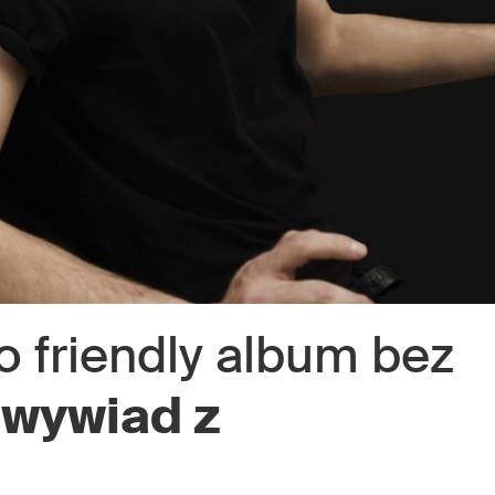
o friendly album bez
–
wywiad z