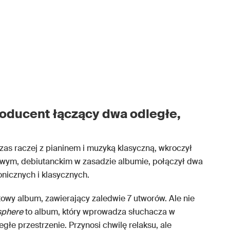
roducent łączący dwa odległe,
as raczej z pianinem i muzyką klasyczną, wkroczył
wym, debiutanckim w zasadzie albumie, połączył dwa
onicznych i klasycznych.
wy album, zawierający zaledwie 7 utworów. Ale nie
phere
to album, który wprowadza słuchacza w
egłe przestrzenie. Przynosi chwilę relaksu, ale