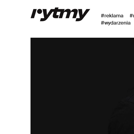
#reklama
#
#wydarzenia