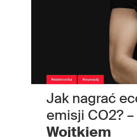
#elektronika
#wywiady
Jak nagrać ec
emisji CO2? 
Wojtkiem