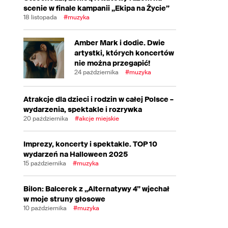
scenie w finale kampanii „Ekipa na Życie”
18 listopada
#muzyka
Amber Mark i dodie. Dwie
artystki, których koncertów
nie można przegapić!
24 października
#muzyka
Atrakcje dla dzieci i rodzin w całej Polsce –
wydarzenia, spektakle i rozrywka
20 października
#akcje miejskie
Imprezy, koncerty i spektakle. TOP 10
wydarzeń na Halloween 2025
15 października
#muzyka
Bilon: Balcerek z „Alternatywy 4” wjechał
w moje struny głosowe
10 października
#muzyka