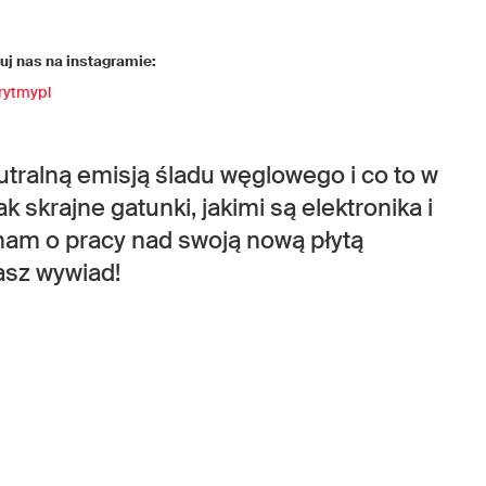
j nas na instagramie:
rytmypl
utralną emisją śladu węglowego i co to w
 skrajne gatunki, jakimi są elektronika i
nam o pracy nad swoją nową płytą
asz wywiad!