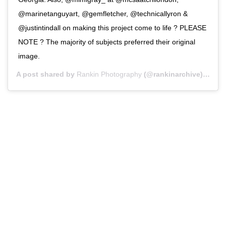
@marinetanguyart, @gemfletcher, @technicallyron &
@justintindall on making this project come to life ? PLEASE
NOTE ? The majority of subjects preferred their original
image.
A post shared by
Rankin Photography
(@rankinarchive) on
Ja