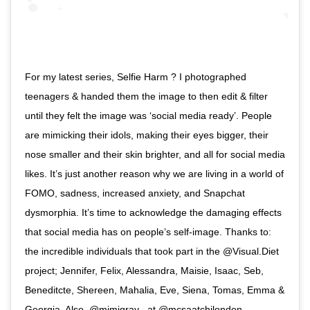
For my latest series, Selfie Harm ? I photographed
teenagers & handed them the image to then edit & filter
until they felt the image was ‘social media ready’. People
are mimicking their idols, making their eyes bigger, their
nose smaller and their skin brighter, and all for social media
likes. It’s just another reason why we are living in a world of
FOMO, sadness, increased anxiety, and Snapchat
dysmorphia. It’s time to acknowledge the damaging effects
that social media has on people’s self-image. Thanks to:
the incredible individuals that took part in the @Visual.Diet
project; Jennifer, Felix, Alessandra, Maisie, Isaac, Seb,
Beneditcte, Shereen, Mahalia, Eve, Siena, Tomas, Emma &
Georgia. Also, @mimigray_ at @mcsaatchilondon,