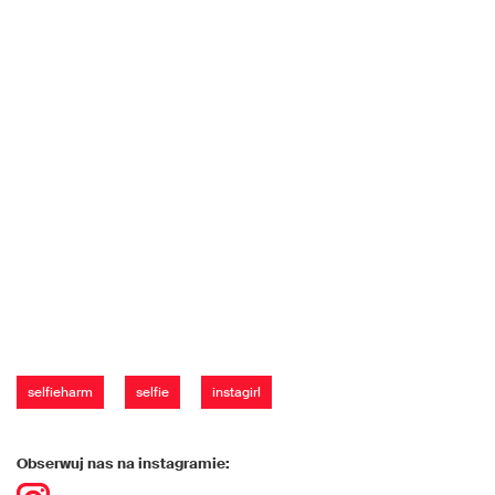
selfieharm
selfie
instagirl
Obserwuj nas na instagramie: