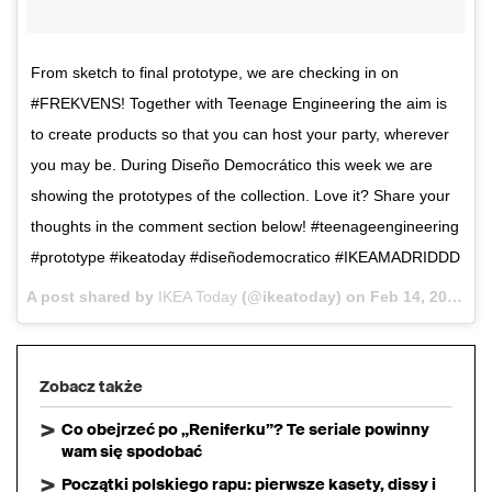
From sketch to final prototype, we are checking in on
#FREKVENS! Together with Teenage Engineering the aim is
to create products so that you can host your party, wherever
you may be. During Diseño Democrático this week we are
showing the prototypes of the collection. Love it? Share your
thoughts in the comment section below! #teenageengineering
#prototype #ikeatoday #diseñodemocratico #IKEAMADRIDDD
A post shared by
IKEA Today
(@ikeatoday) on
Feb 14, 2018 at 7:10am PST
Zobacz także
Co obejrzeć po „Reniferku”? Te seriale powinny
wam się spodobać
Początki polskiego rapu: pierwsze kasety, dissy i