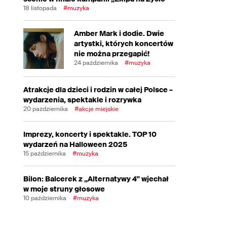
18 listopada
#muzyka
Amber Mark i dodie. Dwie
artystki, których koncertów
nie można przegapić!
24 października
#muzyka
Atrakcje dla dzieci i rodzin w całej Polsce –
wydarzenia, spektakle i rozrywka
20 października
#akcje miejskie
Imprezy, koncerty i spektakle. TOP 10
wydarzeń na Halloween 2025
15 października
#muzyka
Bilon: Balcerek z „Alternatywy 4” wjechał
w moje struny głosowe
10 października
#muzyka