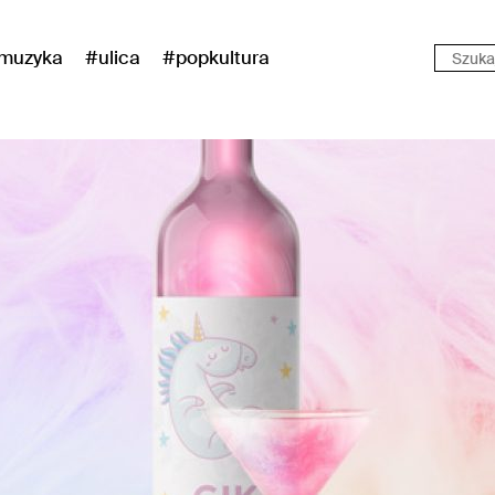
muzyka
#ulica
#popkultura