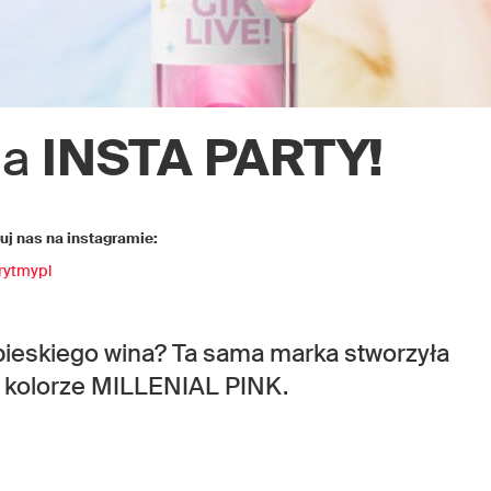
na
INSTA PARTY!
j nas na instagramie:
rytmypl
bieskiego wina? Ta sama marka stworzyła
 kolorze MILLENIAL PINK.