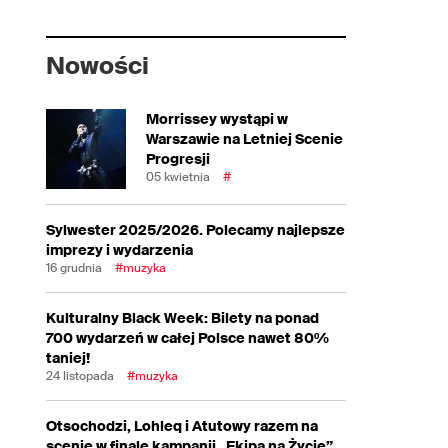
Nowości
Morrissey wystąpi w
Warszawie na Letniej Scenie
Progresji
05 kwietnia
#
Sylwester 2025/2026. Polecamy najlepsze
imprezy i wydarzenia
16 grudnia
#muzyka
Kulturalny Black Week: Bilety na ponad
700 wydarzeń w całej Polsce nawet 80%
taniej!
24 listopada
#muzyka
Otsochodzi, Lohleq i Atutowy razem na
scenie w finale kampanii „Ekipa na Życie”