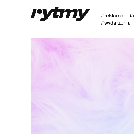
#reklama
#
#wydarzenia