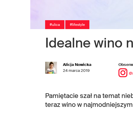
#ulica
#lifestyle
Idealne wino 
Alicja Nowicka
Obserwu
24 marca 2019
@
Pamiętacie szał na temat nie
teraz wino w najmodniejszym