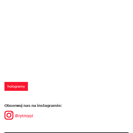
hologramy
Obserwuj nas na instagramie:
@rytmypl