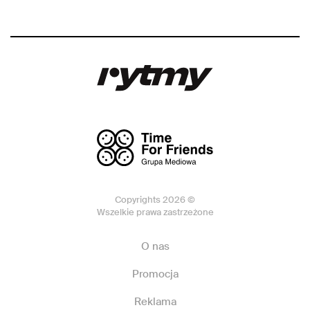
Copyrights 2026 ©
Wszelkie prawa zastrzeżone
O nas
Promocja
Reklama