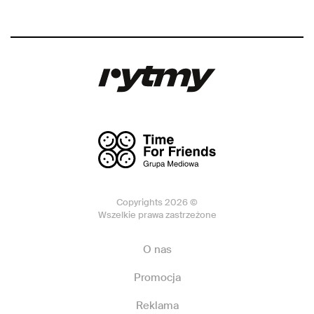
Copyrights 2026 ©
Wszelkie prawa zastrzeżone
O nas
Promocja
Reklama