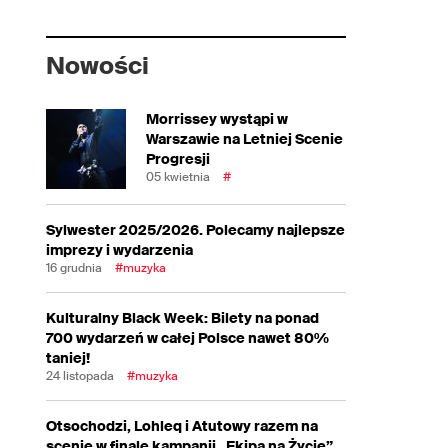
Nowości
Morrissey wystąpi w
Warszawie na Letniej Scenie
Progresji
05 kwietnia
#
Sylwester 2025/2026. Polecamy najlepsze
imprezy i wydarzenia
16 grudnia
#muzyka
Kulturalny Black Week: Bilety na ponad
700 wydarzeń w całej Polsce nawet 80%
taniej!
24 listopada
#muzyka
Otsochodzi, Lohleq i Atutowy razem na
scenie w finale kampanii „Ekipa na Życie”