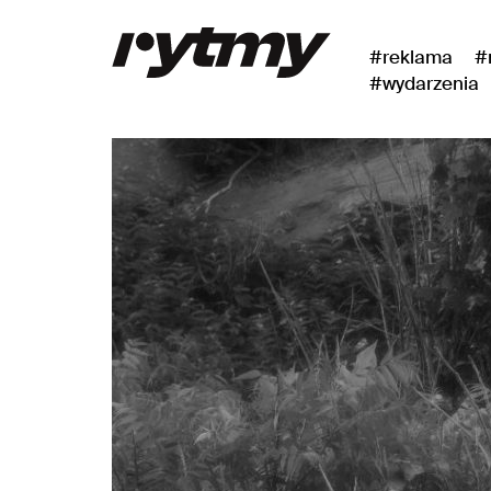
#reklama
#
#wydarzenia