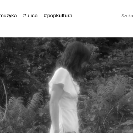
muzyka
#ulica
#popkultura