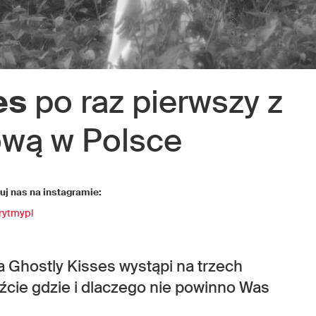
es
po raz pierwszy z
ową w Polsce
j nas na instagramie:
rytmypl
 Ghostly Kisses
wystąpi na trzech
źcie gdzie i dlaczego nie powinno Was