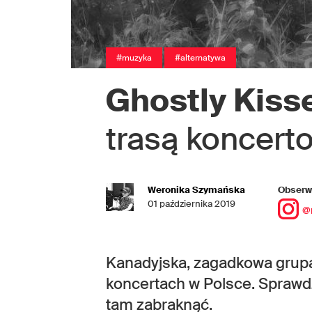
#muzyka
#alternatywa
Ghostly Kiss
trasą koncert
Weronika Szymańska
Obserwu
01 października 2019
@
Kanadyjska, zagadkowa grupa
koncertach w Polsce. Sprawd
tam zabraknąć.