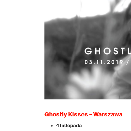
Ghostly Kisses – Warszawa
4 listopada