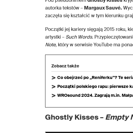
Pod pseudonimem
Ghostly Kisses
kryj
autorka tekstów –
Margaux Sauvé.
Wych
zaczęła się kształcić w tym kierunku gra
Początki jej kariery sięgają 2015 roku, 
artystki –
Such Words.
Przypieczętowanie
Note,
który w serwisie YouTube ma ponad
Zobacz także
Co obejrzeć po „Reniferku”? Te ser
Początki polskiego rapu: pierwsze ka
WROsound 2024. Zagrają m.in. Małpa,
Ghostly Kisses –
Empty 