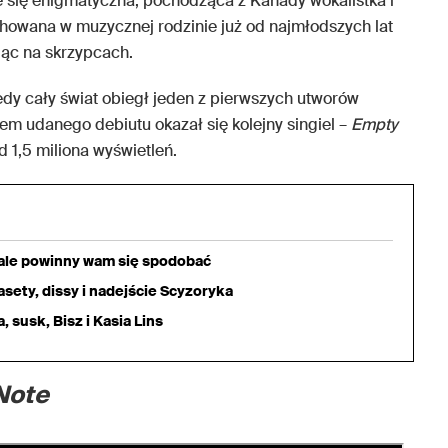
e się enigmatyczna, pochodząca z Kanady wokalistka i
owana w muzycznej rodzinie już od najmłodszych lat
jąc na skrzypcach.
kiedy cały świat obiegł jeden z pierwszych utworów
m udanego debiutu okazał się kolejny singiel –
Empty
 1,5 miliona wyświetleń.
iale powinny wam się spodobać
sety, dissy i nadejście Scyzoryka
 susk, Bisz i Kasia Lins
Note