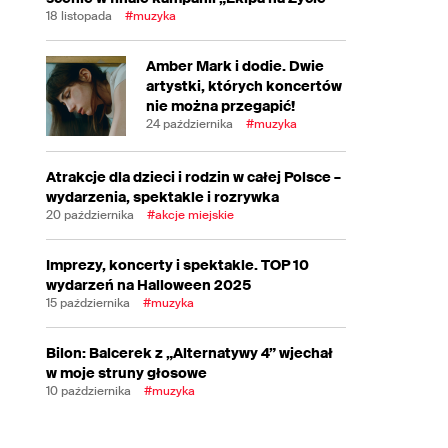
18 listopada
#muzyka
Amber Mark i dodie. Dwie
artystki, których koncertów
nie można przegapić!
24 października
#muzyka
Atrakcje dla dzieci i rodzin w całej Polsce –
wydarzenia, spektakle i rozrywka
20 października
#akcje miejskie
Imprezy, koncerty i spektakle. TOP 10
wydarzeń na Halloween 2025
15 października
#muzyka
Bilon: Balcerek z „Alternatywy 4” wjechał
w moje struny głosowe
10 października
#muzyka