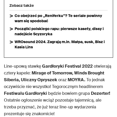
Zobacz także
Co obejrzeć po „Reniferku”? Te seriale powinny
wam się spodobać
Początki polskiego rapu: pierwsze kasety, dissy i
nadejście Scyzoryka
WROsound 2024. Zagrają m.in. Małpa, susk, Bisz i
Kasia Lins
Line-upową stawkę
Gardłoryki Festival 2022
otwierają
cztery kapele:
Mirage of Tomorrow, Winds Brought
Siberia, Uliczny Opryszek
oraz
MOYRA.
To jednak
oczywiście nie wszystko! Tegorocznym headlinerem
Festiwalu Gardłoryki
będzie bowiem grupa
Dezerter!
Ostatnie ogłoszenie wciąż pozostaje tajemnicą, ale
trzeba przyznać, że już teraz line-up wydarzenia
prezentuje się znakomicie!