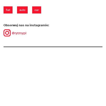
fiat
auto
car
Obserwuj nas na instagramie:
@rytmypl