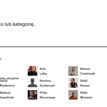
o lub kategorię.
:
Ania
Bartosz
Lalka
Czartoryski
nty_oficjalnie
Jakub
Karolina
Rafał
Wojakowicz
Szubarczyk
Krause
Mateusz
Philip
Rafał
Szarafiński
Nincompop
Wrzesień