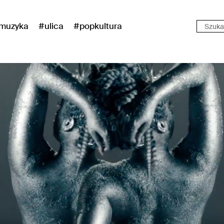
muzyka
#ulica
#popkultura