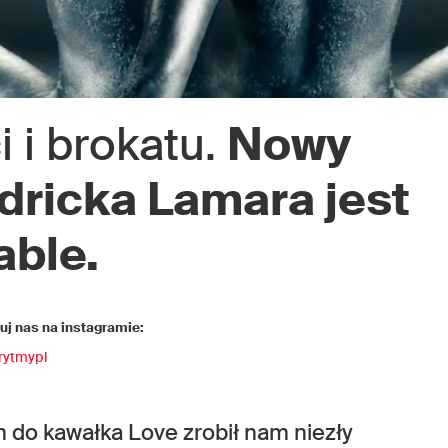
 i brokatu.
Nowy
dricka Lamara jest
able.
j nas na instagramie:
rytmypl
 do kawałka Love zrobił nam niezły