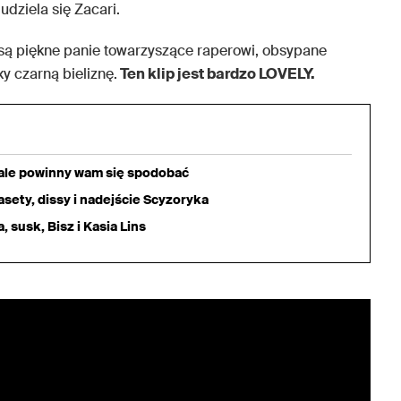
udziela się Zacari.
są piękne panie towarzyszące raperowi, obsypane
y czarną bieliznę.
Ten klip jest bardzo LOVELY.
iale powinny wam się spodobać
sety, dissy i nadejście Scyzoryka
 susk, Bisz i Kasia Lins