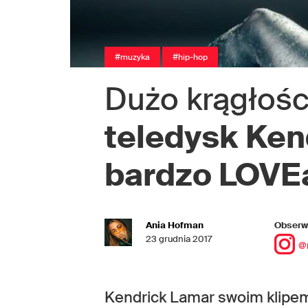
#muzyka
#hip-hop
Dużo krągłości
teledysk Ken
bardzo LOVE
Ania Hofman
Obserwu
23 grudnia 2017
@
Kendrick Lamar swoim klipem