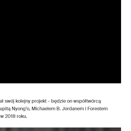
ł swój kolejny projekt – będzie on współtwórcą
upitą Nyong’o, Michaelem B. Jordanem i Forestem
 w 2018 roku.