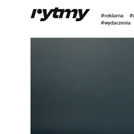
#reklama
#
#wydarzenia