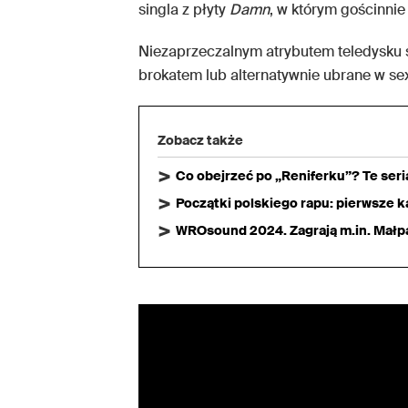
singla z płyty
Damn
, w którym gościnnie 
Niezaprzeczalnym atrybutem teledysku 
brokatem lub alternatywnie ubrane w sex
Zobacz także
Co obejrzeć po „Reniferku”? Te ser
Początki polskiego rapu: pierwsze ka
WROsound 2024. Zagrają m.in. Małpa,