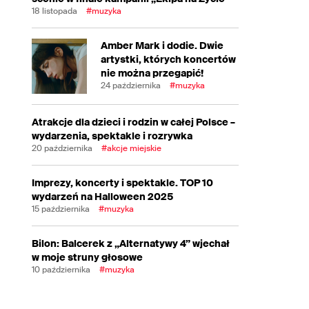
18 listopada
#muzyka
Amber Mark i dodie. Dwie
artystki, których koncertów
nie można przegapić!
24 października
#muzyka
Atrakcje dla dzieci i rodzin w całej Polsce –
wydarzenia, spektakle i rozrywka
20 października
#akcje miejskie
Imprezy, koncerty i spektakle. TOP 10
wydarzeń na Halloween 2025
15 października
#muzyka
Bilon: Balcerek z „Alternatywy 4” wjechał
w moje struny głosowe
10 października
#muzyka