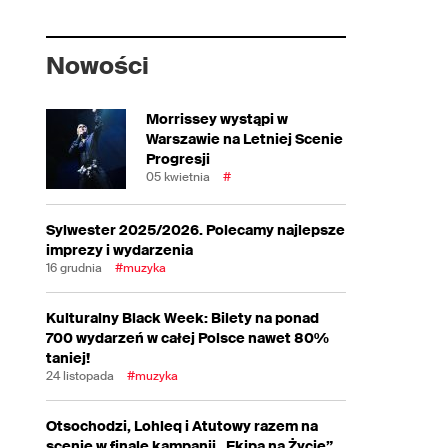
Nowości
Morrissey wystąpi w
Warszawie na Letniej Scenie
Progresji
05 kwietnia
#
Sylwester 2025/2026. Polecamy najlepsze
imprezy i wydarzenia
16 grudnia
#muzyka
Kulturalny Black Week: Bilety na ponad
700 wydarzeń w całej Polsce nawet 80%
taniej!
24 listopada
#muzyka
Otsochodzi, Lohleq i Atutowy razem na
scenie w finale kampanii „Ekipa na Życie”