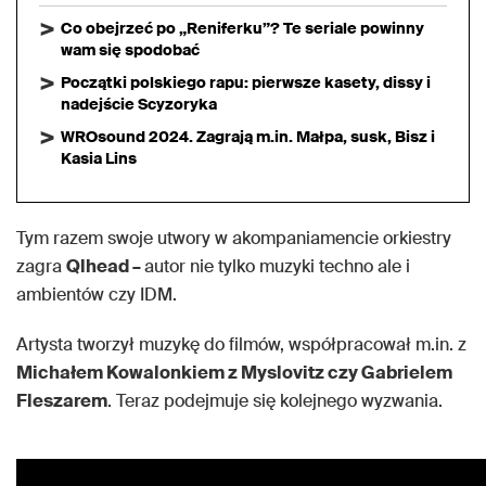
Co obejrzeć po „Reniferku”? Te seriale powinny
wam się spodobać
Początki polskiego rapu: pierwsze kasety, dissy i
nadejście Scyzoryka
WROsound 2024. Zagrają m.in. Małpa, susk, Bisz i
Kasia Lins
Tym razem swoje utwory w akompaniamencie orkiestry
zagra
Qlhead –
autor nie tylko muzyki techno ale i
ambientów czy IDM.
Artysta tworzył muzykę do filmów, współpracował m.in. z
Michałem Kowalonkiem z Myslovitz czy Gabrielem
Fleszarem
. Teraz podejmuje się kolejnego wyzwania.