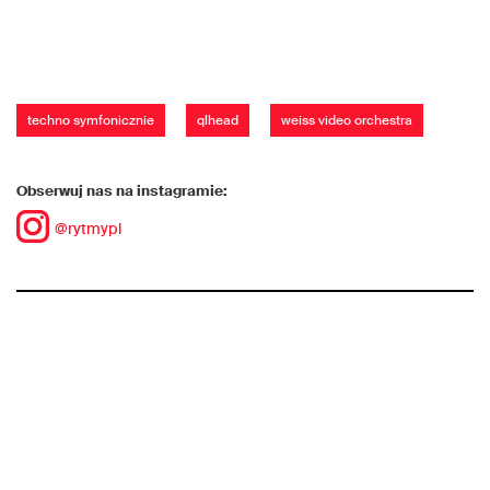
techno symfonicznie
qlhead
weiss video orchestra
Obserwuj nas na instagramie:
@rytmypl