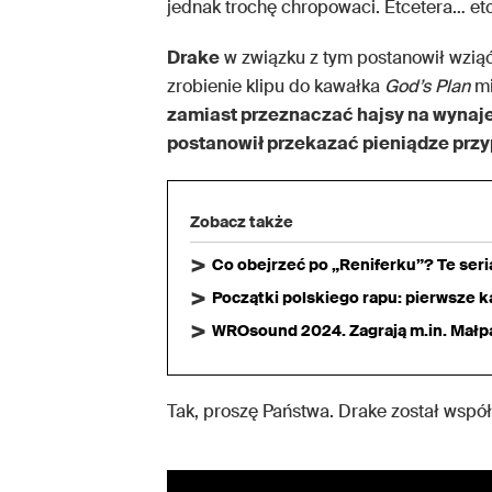
jednak trochę chropowaci. Etcetera… et
Drake
w związku z tym postanowił wzią
zrobienie klipu do kawałka
God’s Plan
mi
zamiast przeznaczać hajsy na wynajem
postanowił przekazać pieniądze prz
Zobacz także
Co obejrzeć po „Reniferku”? Te ser
Początki polskiego rapu: pierwsze ka
WROsound 2024. Zagrają m.in. Małpa,
Tak, proszę Państwa. Drake został wsp