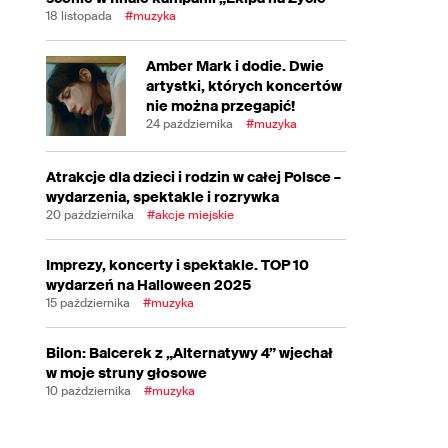
18 listopada
#muzyka
Amber Mark i dodie. Dwie
artystki, których koncertów
nie można przegapić!
24 października
#muzyka
Atrakcje dla dzieci i rodzin w całej Polsce –
wydarzenia, spektakle i rozrywka
20 października
#akcje miejskie
Imprezy, koncerty i spektakle. TOP 10
wydarzeń na Halloween 2025
15 października
#muzyka
Bilon: Balcerek z „Alternatywy 4” wjechał
w moje struny głosowe
10 października
#muzyka