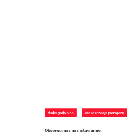
drake gods plan
drake rozdaje pieniądze
Obserwuj nas na instagramie: