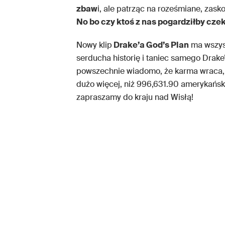
zbaw
i, ale patrząc na roześmiane, zask
No bo czy ktoś z nas pogardziłby czek
Nowy klip
Drake’a God’s Plan
ma wszyst
serducha historię i taniec samego Drake’
powszechnie wiadomo, że karma wraca, 
dużo więcej, niż 996,631.90 amerykański
zapraszamy do kraju nad Wisłą!