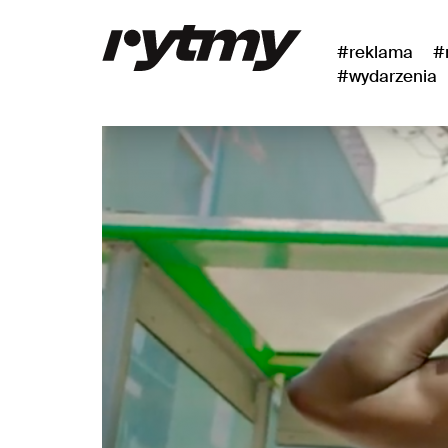
#reklama
#
#wydarzenia