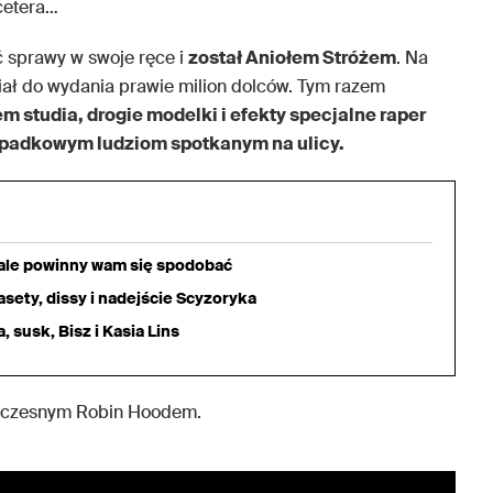
cetera…
ć sprawy w swoje ręce i
został Aniołem Stróżem
. Na
ał do wydania prawie milion dolców. Tym razem
 studia, drogie modelki i efekty specjalne raper
ypadkowym ludziom spotkanym na ulicy.
iale powinny wam się spodobać
sety, dissy i nadejście Scyzoryka
 susk, Bisz i Kasia Lins
ółczesnym Robin Hoodem.