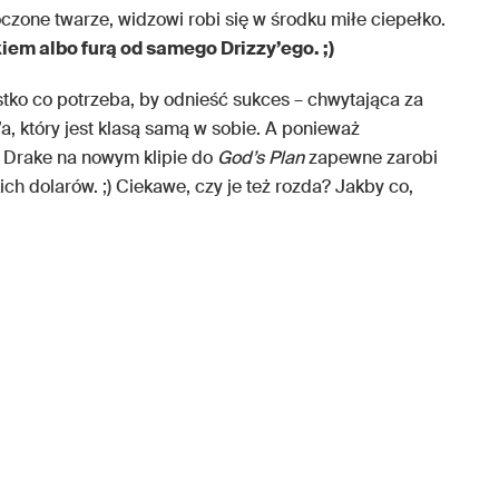
oczone twarze, widzowi robi się w środku miłe ciepełko.
iem albo furą od samego Drizzy’ego. ;)
ko co potrzeba, by odnieść sukces – chwytająca za
a, który jest klasą samą w sobie. A ponieważ
Drake na nowym klipie do
God’s Plan
zapewne zarobi
ch dolarów. ;) Ciekawe, czy je też rozda? Jakby co,