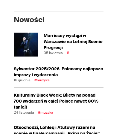
Nowości
Morrissey wystąpi w
Warszawie na Letniej Scenie
Progresji
05 kwietnia
#
Sylwester 2025/2026. Polecamy najlepsze
imprezy i wydarzenia
16 grudnia
#muzyka
Kulturalny Black Week: Bilety na ponad
700 wydarzeń w całej Polsce nawet 80%
taniej!
24 listopada
#muzyka
Otsochodzi, Lohleq i Atutowy razem na
scenie w finale kampanii „Ekipa na Życie”