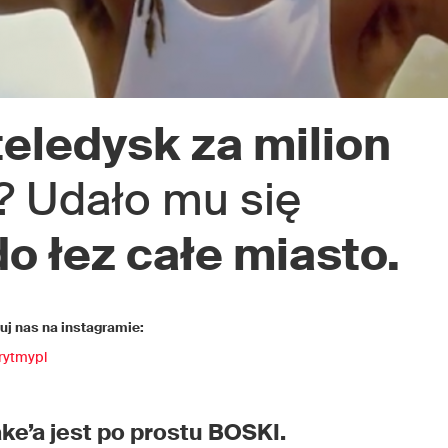
teledysk za milion
? Udało mu się
o łez całe miasto.
j nas na instagramie:
rytmypl
ke’a jest po prostu BOSKI.