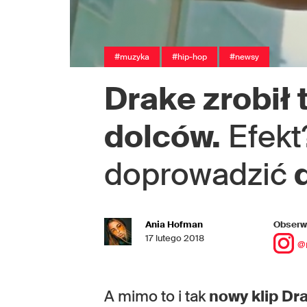
#muzyka
#hip-hop
#newsy
Drake zrobił 
dolców.
Efekt
doprowadzić
d
Ania Hofman
Obserwu
17 lutego 2018
@
A mimo to i tak
nowy klip Dra