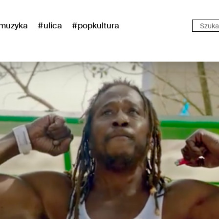
muzyka
#ulica
#popkultura