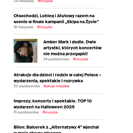
24 listopada
#muzyka
Otsochodzi, Lohleq i Atutowy razem na
scenie w finale kampanii „Ekipa na Życie”
18 listopada
#muzyka
Amber Mark i dodie. Dwie
artystki, których koncertów
nie można przegapić!
24 października
#muzyka
Atrakcje dla dzieci i rodzin w całej Polsce –
wydarzenia, spektakle i rozrywka
20 października
#akcje miejskie
Imprezy, koncerty i spektakle. TOP 10
wydarzeń na Halloween 2025
15 października
#muzyka
Bilon: Balcerek z „Alternatywy 4” wjechał
w moje struny głosowe