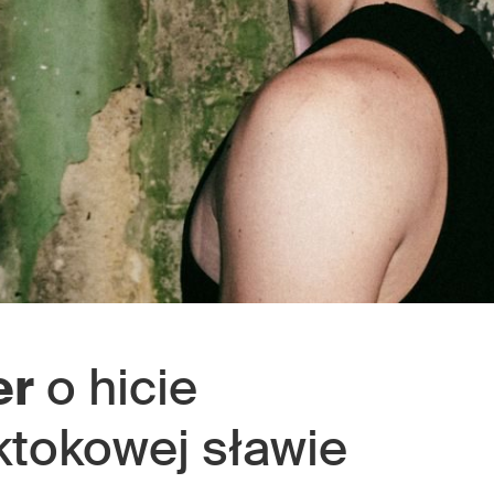
er
o hicie
tiktokowej sławie