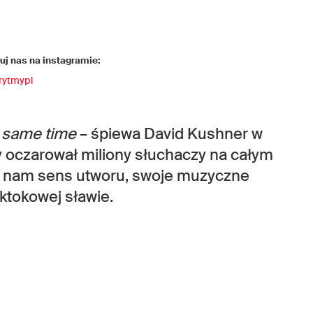
j nas na instagramie:
rytmypl
he same time
– śpiewa David Kushner w
ry oczarował miliony słuchaczy na całym
a nam sens utworu, swoje muzyczne
iktokowej sławie.