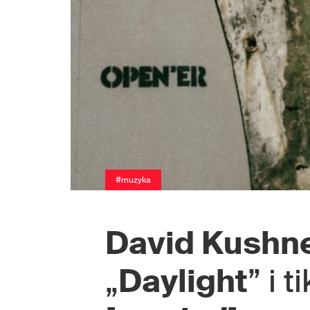
#muzyka
David Kushn
„
Daylight
” i 