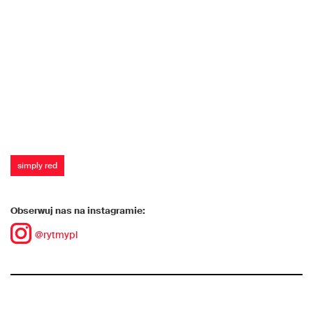
simply red
Obserwuj nas na instagramie:
@rytmypl