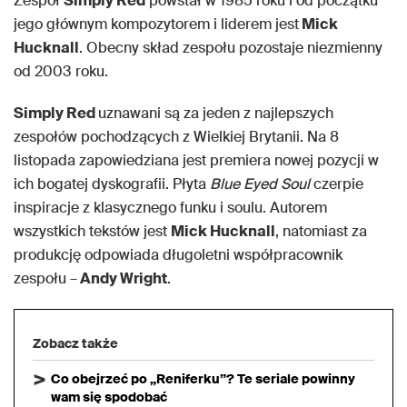
Zespół
Simply Red
powstał w 1985 roku i od początku
jego głównym kompozytorem i liderem jest
Mick
Hucknall
. Obecny skład zespołu pozostaje niezmienny
od 2003 roku.
Simply Red
uznawani są za jeden z najlepszych
zespołów pochodzących z Wielkiej Brytanii. Na 8
listopada zapowiedziana jest premiera nowej pozycji w
ich bogatej dyskografii. Płyta
Blue Eyed Soul
czerpie
inspiracje z klasycznego funku i soulu. Autorem
wszystkich tekstów jest
Mick Hucknall
, natomiast za
produkcję odpowiada długoletni współpracownik
zespołu –
Andy Wright
.
Zobacz także
Co obejrzeć po „Reniferku”? Te seriale powinny
wam się spodobać