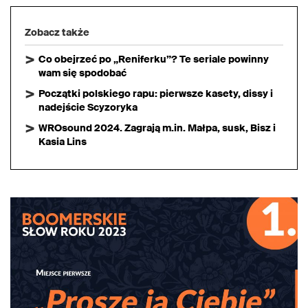
Zobacz także
Co obejrzeć po „Reniferku”? Te seriale powinny
wam się spodobać
Początki polskiego rapu: pierwsze kasety, dissy i
nadejście Scyzoryka
WROsound 2024. Zagrają m.in. Małpa, susk, Bisz i
Kasia Lins