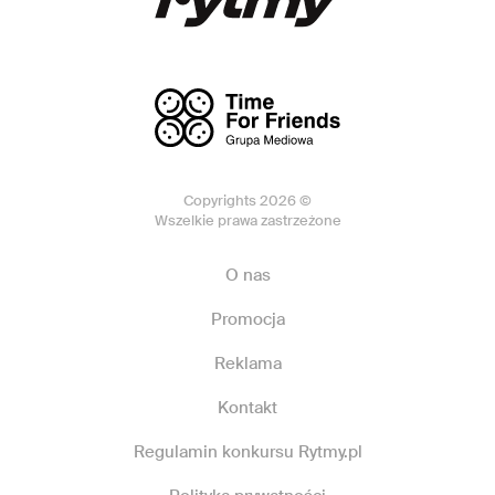
Copyrights 2026 ©
Wszelkie prawa zastrzeżone
O nas
Promocja
Reklama
Kontakt
Regulamin konkursu Rytmy.pl