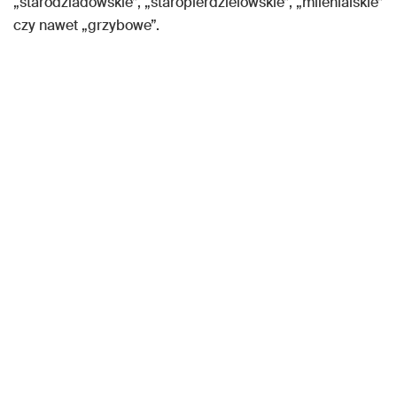
„starodziadowskie”, „staropierdzielowskie”, „milenialskie”
czy nawet „grzybowe”.