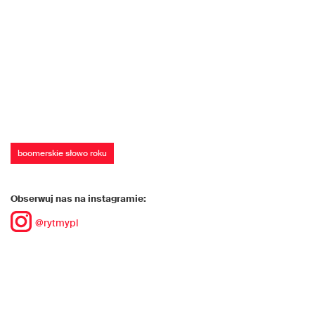
boomerskie słowo roku
Obserwuj nas na instagramie:
@rytmypl