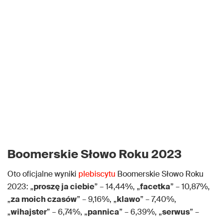
Boomerskie Słowo Roku 2023
Oto oficjalne wyniki
plebiscytu
Boomerskie Słowo Roku
2023: „
proszę ja ciebie
” – 14,44%, „
facetka
” – 10,87%,
„
za moich czasów
” – 9,16%, „
klawo
” – 7,40%,
„
wihajster
” – 6,74%, „
pannica
” – 6,39%, „
serwus
” –