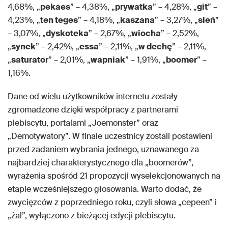
4,68%, „
pekaes
” – 4,38%, „
prywatka
” – 4,28%, „
git
” –
4,23%, „
ten teges
” – 4,18%, „
kaszana
” – 3,27%, „
sień
”
– 3,07%, „
dyskoteka
” – 2,67%, „
wiocha
” – 2,52%,
„
synek
” – 2,42%, „
essa
” – 2,11%, „
w dechę
” – 2,11%,
„
saturator
” – 2,01%, „
wapniak
” – 1,91%, „
boomer
” –
1,16%.
Dane od wielu użytkowników internetu zostały
zgromadzone dzięki współpracy z partnerami
plebiscytu, portalami „Joemonster” oraz
„Demotywatory”. W finale uczestnicy zostali postawieni
przed zadaniem wybrania jednego, uznawanego za
najbardziej charakterystycznego dla „boomerów”,
wyrażenia spośród 21 propozycji wyselekcjonowanych na
etapie wcześniejszego głosowania. Warto dodać, że
zwycięzców z poprzedniego roku, czyli słowa „cepeen” i
„żal”, wyłączono z bieżącej edycji plebiscytu.