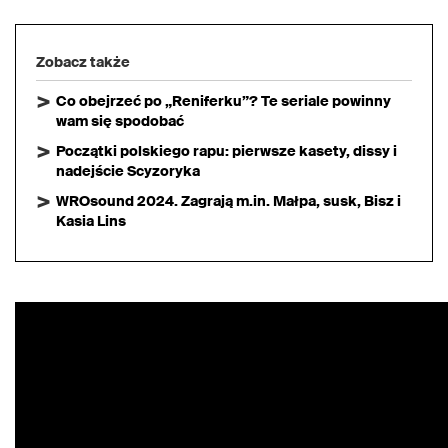
Zobacz także
Co obejrzeć po „Reniferku”? Te seriale powinny
wam się spodobać
Początki polskiego rapu: pierwsze kasety, dissy i
nadejście Scyzoryka
WROsound 2024. Zagrają m.in. Małpa, susk, Bisz i
Kasia Lins