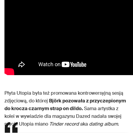
Płyta Utopia była też promowana kontrowersyjną sesją
zdjęciową, do której
Björk pozowała z przyczepionym
do krocza czarnym strap on dildo.
Sama artystka z
kolei w wywiadzie dla magazynu Dazed nadała swojej
płycie Utopia miano
Tinder record
aka
dating album
.