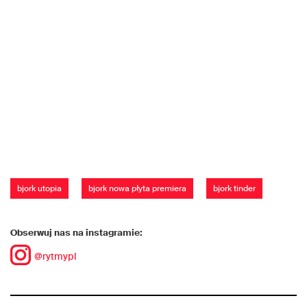
bjork utopia
bjork nowa płyta premiera
bjork tinder
Obserwuj nas na instagramie:
@rytmypl