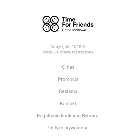
Copyrights 2026 ©
Wszelkie prawa zastrzeżone
O nas
Promocja
Reklama
Kontakt
Regulamin konkursu Rytmy.pl
Polityka prywatności