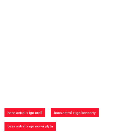
bass astral x igo orell
bass astral x igo koncerty
bass astral x igo nowa płyta