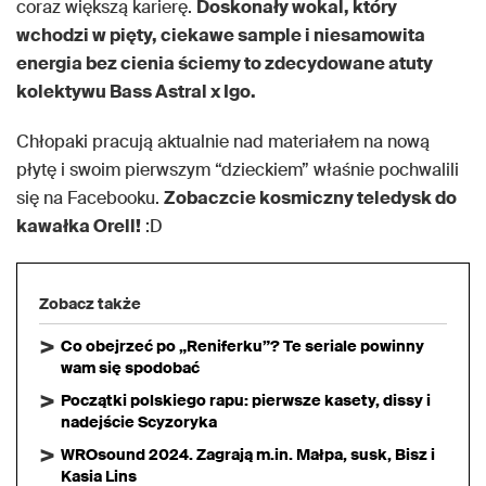
coraz większą karierę.
Doskonały wokal, który
wchodzi w pięty, ciekawe sample i niesamowita
energia bez cienia ściemy to zdecydowane atuty
kolektywu Bass Astral x Igo.
Chłopaki pracują aktualnie nad materiałem na nową
płytę i swoim pierwszym “dzieckiem” właśnie pochwalili
się na Facebooku.
Zobaczcie kosmiczny teledysk do
kawałka Orell!
:D
Zobacz także
Co obejrzeć po „Reniferku”? Te seriale powinny
wam się spodobać
Początki polskiego rapu: pierwsze kasety, dissy i
nadejście Scyzoryka
WROsound 2024. Zagrają m.in. Małpa, susk, Bisz i
Kasia Lins