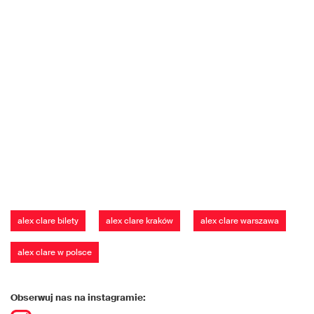
alex clare bilety
alex clare kraków
alex clare warszawa
alex clare w polsce
Obserwuj nas na instagramie: