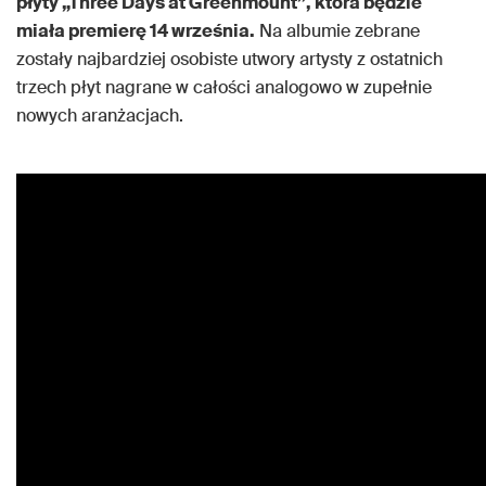
płyty „Three Days at Greenmount”, która będzie
miała premierę 14 września.
Na albumie zebrane
zostały najbardziej osobiste utwory artysty z ostatnich
trzech płyt nagrane w całości analogowo w zupełnie
nowych aranżacjach.