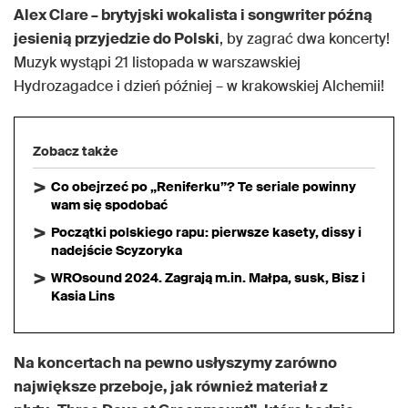
Alex Clare – brytyjski wokalista i songwriter późną
jesienią przyjedzie do Polski
, by zagrać dwa koncerty!
Muzyk wystąpi 21 listopada w warszawskiej
Hydrozagadce i dzień później – w krakowskiej Alchemii!
Zobacz także
Co obejrzeć po „Reniferku”? Te seriale powinny
wam się spodobać
Początki polskiego rapu: pierwsze kasety, dissy i
nadejście Scyzoryka
WROsound 2024. Zagrają m.in. Małpa, susk, Bisz i
Kasia Lins
Na koncertach na pewno usłyszymy zarówno
największe przeboje, jak również materiał z