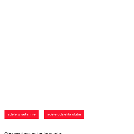
adele w sutannie
adele udzieliła ślubu
Obserwuj nas na instagramie: