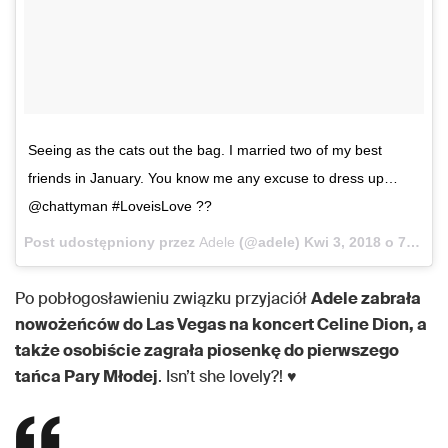
Seeing as the cats out the bag. I married two of my best
friends in January. You know me any excuse to dress up…
@chattyman #LoveisLove ?️‍?
Post udostępniony przez
Adele
(@adele)
Kwi 3, 2018 o 7:57 PDT
Po pobłogosławieniu związku przyjaciół
Adele zabrała
nowożeńców do Las Vegas na koncert Celine Dion, a
także osobiście zagrała piosenkę do pierwszego
tańca Pary Młodej
. Isn’t she lovely?! ♥