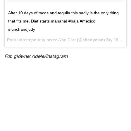
After 10 days of tacos and tequila this sadly is the only thing
that fits me. Diet starts manana! #baja #mexico
#lunchandjudy
Post udostępniony przez
Alan Carr
(@chattyman)
Sty 19, 2018 o 10:16 PST
Fot. główne: Adele/Instagram