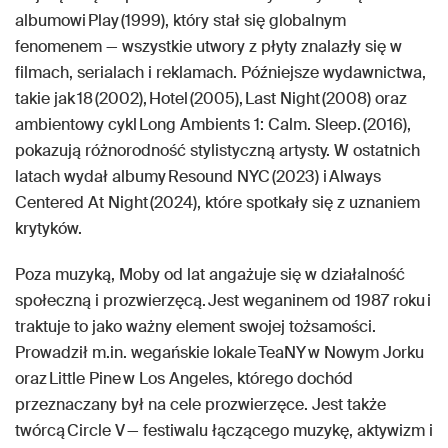
albumowi Play (1999), który stał się globalnym
fenomenem — wszystkie utwory z płyty znalazły się w
filmach, serialach i reklamach. Późniejsze wydawnictwa,
takie jak 18 (2002), Hotel (2005), Last Night (2008) oraz
ambientowy cykl Long Ambients 1: Calm. Sleep. (2016),
pokazują różnorodność stylistyczną artysty. W ostatnich
latach wydał albumy Resound NYC (2023) i Always
Centered At Night (2024), które spotkały się z uznaniem
krytyków.
Poza muzyką, Moby od lat angażuje się w działalność
społeczną i prozwierzęcą. Jest weganinem od 1987 roku i
traktuje to jako ważny element swojej tożsamości.
Prowadził m.in. wegańskie lokale TeaNY w Nowym Jorku
oraz Little Pine w Los Angeles, którego dochód
przeznaczany był na cele prozwierzęce. Jest także
twórcą Circle V — festiwalu łączącego muzykę, aktywizm i