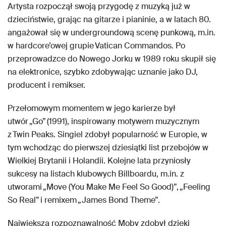
Artysta rozpoczął swoją przygodę z muzyką już w
dzieciństwie, grając na gitarze i pianinie, a w latach 80.
angażował się w undergroundową scenę punkową, m.in.
w hardcore’owej grupie Vatican Commandos. Po
przeprowadzce do Nowego Jorku w 1989 roku skupił się
na elektronice, szybko zdobywając uznanie jako DJ,
producent i remikser.
Przełomowym momentem w jego karierze był
utwór „Go” (1991), inspirowany motywem muzycznym
z Twin Peaks. Singiel zdobył popularność w Europie, w
tym wchodząc do pierwszej dziesiątki list przebojów w
Wielkiej Brytanii i Holandii. Kolejne lata przyniosły
sukcesy na listach klubowych Billboardu, m.in. z
utworami „Move (You Make Me Feel So Good)”, „Feeling
So Real” i remixem „James Bond Theme”.
Największą rozpoznawalność Moby zdobył dzięki